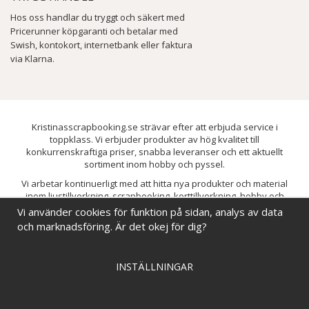
Hos oss handlar du tryggt och säkert med
Pricerunner köpgaranti och betalar med
Swish, kontokort, internetbank eller faktura
via Klarna.
Kristinasscrapbooking.se strävar efter att erbjuda service i
toppklass. Vi erbjuder produkter av hög kvalitet till
konkurrenskraftiga priser, snabba leveranser och ett aktuellt
sortiment inom hobby och pyssel.
Vi arbetar kontinuerligt med att hitta nya produkter och material
inom ljustillverkning, scrapbooking, korttillverkning, hobby och
pyssel. Målet är att bredda sortimentet och löpande förbättra och
Vi använder cookies för funktion på sidan, analys av data
utveckla vårt utbud, så att du alltid kan hitta det du behöver hos oss.
och marknadsföring. Är det okej för dig?
INSTÄLLNINGAR