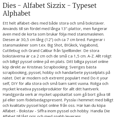
Dies - Alfabet Sizzix - Typeset
Alphabet
Ett helt alfabet-dies med både stora och små bokstäver.
Används till sin fördel med långa 13”-plattor, men fungerar
även med de korta som brukar följa med stansmaskinen.
Diesen är 30,5 cm lång (12”) och ca 7 cm bred. Fungerar i
stansmaskiner som t.ex. Big Shot, BIGkick, Vagabond,
Cuttlebug och Grand Calibur från Spellbinder. De stora
bokstäverna är c:a 2 cm och de små c:a 1,5 cm. A-Z. Allt roligt
och billigt pyssel online på en plats. Ditt billiga pyssel online
köp direkt av Kristinas Scrapbooking. Sveriges bästa
scrapbooking, pyssel, hobby och handarbete pysselplats på
nätet. Det är modern och extremt populärt med Do it your
self, DIY för alla stora och små barn samt vuxna. Roliga och
mycket kreativa pysselprodukter för allt ditt hantverk.
Handgjorda verk är mycket uppskattat som gå bort gåva till
jul eller som födelsedagspresent. Pyssla i hemmet med billigt
och kvalitativ pyssel köpt online från oss. Här kan du köpa
Alfabet - Bokstav - Siffra inom pyssel och hobby. Handla Die
Alfabet till lågt pris och med snabb leverans.