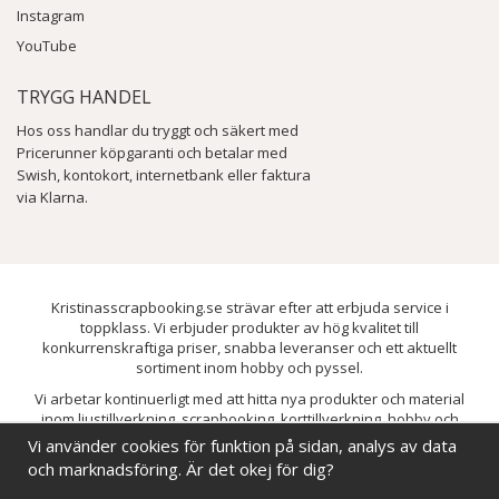
Instagram
YouTube
TRYGG HANDEL
Hos oss handlar du tryggt och säkert med
Pricerunner köpgaranti och betalar med
Swish, kontokort, internetbank eller faktura
via Klarna.
Kristinasscrapbooking.se strävar efter att erbjuda service i
toppklass. Vi erbjuder produkter av hög kvalitet till
konkurrenskraftiga priser, snabba leveranser och ett aktuellt
sortiment inom hobby och pyssel.
Vi arbetar kontinuerligt med att hitta nya produkter och material
inom ljustillverkning, scrapbooking, korttillverkning, hobby och
pyssel. Målet är att bredda sortimentet och löpande förbättra och
Vi använder cookies för funktion på sidan, analys av data
utveckla vårt utbud, så att du alltid kan hitta det du behöver hos oss.
och marknadsföring. Är det okej för dig?