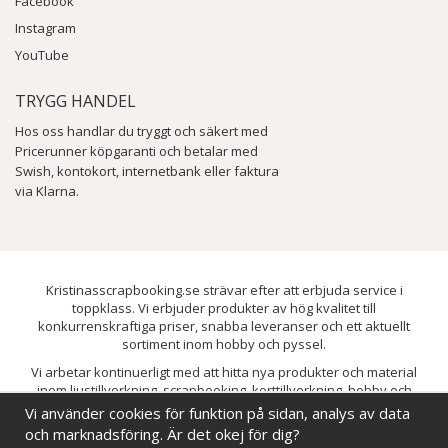
Facebook
Instagram
YouTube
TRYGG HANDEL
Hos oss handlar du tryggt och säkert med
Pricerunner köpgaranti och betalar med
Swish, kontokort, internetbank eller faktura
via Klarna.
Kristinasscrapbooking.se strävar efter att erbjuda service i
toppklass. Vi erbjuder produkter av hög kvalitet till
konkurrenskraftiga priser, snabba leveranser och ett aktuellt
sortiment inom hobby och pyssel.
Vi arbetar kontinuerligt med att hitta nya produkter och material
inom ljustillverkning, scrapbooking, korttillverkning, hobby och
pyssel. Målet är att bredda sortimentet och löpande förbättra och
Vi använder cookies för funktion på sidan, analys av data
utveckla vårt utbud, så att du alltid kan hitta det du behöver hos oss.
och marknadsföring. Är det okej för dig?