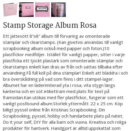
Stamp Storage Album Rosa
Ett jättesött 8”x8” album till förvaring av omonterade
stämplar och clearstamps. (Kan givetvis användas till vanligt
scrapbooking album också med papper och foton.)10
plastfickor medföljer. Istället för vanligt papper, sitter i varje
plastficka ett tjockt plastark som omonterade stämplar och
clearstamps enkelt kan dras av från och sättas tillbaka efter
användning.Få full koll på dina stämplar! Enkelt att bläddra i och
bra överskådning på vad som finns i ditt stämpel-lager.
Albumet har en läderimiterad yta i rosa, vita stygn längs
kanterna och en söt etikettram med plats för text på
framsidan.Kan utökas med fler plastfickor, fungerar som ett
vanligt postbound album.Storlek yttermått: 22 x 25 cm. Köp
billigt pyssel online från Kristinas Scrapbooking. Din
Scrapbooking, pyssel, hobby och handarbete plats på nätet.
Do it your self, DIY för alla barn och vuxna. Kreativa och roliga
produkter för hantverk. Handgjort är alltid uppskattat som