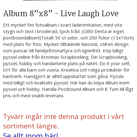
Album 8”x8” - Live Laugh Love
Ett mycket fint fotoalbum i svart läderimitation, med vita
stygn och text i broderad, tjock tråd. (OBS! Detta är inget
postboundalbum!)Totalt 50 st sidor, och 200 fickor (15x10cm)
med plats för foto. Mycket tilltalande klassisk, stilren design
som passar till familjefotona!Syra och ligninfritt. Köp billigt
pyssel online från Kristinas Scrapbooking. Din Scrapbooking,
pyssel, hobby och handarbete plats på nätet. Do it your self,
DIY för alla barn och vuxna. Kreativa och roliga produkter för
hantverk. Handgjort är alltid uppskattat som gåva. Pyssla
med billigt och kvalitativ pyssel. Här kan du köpa Album inom
pyssel och hobby. Handla Postbound Album och 8 Tum till lågt
pris och med snabb leverans.
Tyvärr ingår inte denna produkt i vårt
sortiment längre.
Se allt inom här!