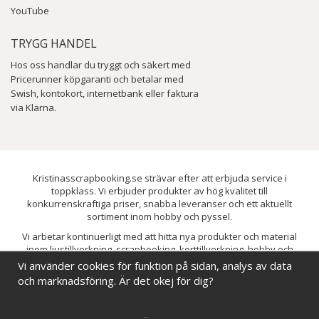
YouTube
TRYGG HANDEL
Hos oss handlar du tryggt och säkert med
Pricerunner köpgaranti och betalar med
Swish, kontokort, internetbank eller faktura
via Klarna.
Kristinasscrapbooking.se strävar efter att erbjuda service i
toppklass. Vi erbjuder produkter av hög kvalitet till
konkurrenskraftiga priser, snabba leveranser och ett aktuellt
sortiment inom hobby och pyssel.
Vi arbetar kontinuerligt med att hitta nya produkter och material
inom ljustillverkning, scrapbooking, korttillverkning, hobby och
pyssel. Målet är att bredda sortimentet och löpande förbättra och
Vi använder cookies för funktion på sidan, analys av data
utveckla vårt utbud, så att du alltid kan hitta det du behöver hos oss.
och marknadsföring. Är det okej för dig?