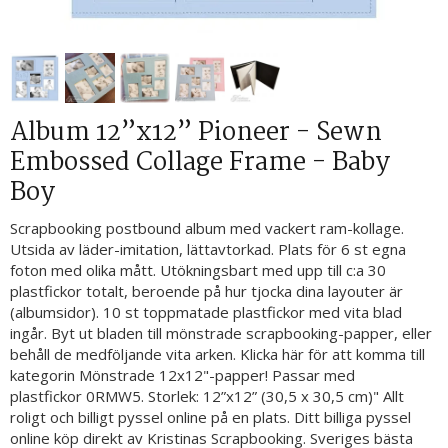
Album 12”x12” Pioneer - Sewn
Embossed Collage Frame - Baby
Boy
Scrapbooking postbound album med vackert ram-kollage.
Utsida av läder-imitation, lättavtorkad. Plats för 6 st egna
foton med olika mått. Utökningsbart med upp till c:a 30
plastfickor totalt, beroende på hur tjocka dina layouter är
(albumsidor). 10 st toppmatade plastfickor med vita blad
ingår. Byt ut bladen till mönstrade scrapbooking-papper, eller
behåll de medföljande vita arken. Klicka här för att komma till
kategorin Mönstrade 12x12"-papper! Passar med
plastfickor 0RMW5. Storlek: 12”x12” (30,5 x 30,5 cm)" Allt
roligt och billigt pyssel online på en plats. Ditt billiga pyssel
online köp direkt av Kristinas Scrapbooking. Sveriges bästa