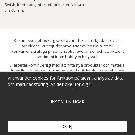
Swish, kontokort, internetbank eller faktura
via Klarna.
Kristinasscrapbooking.se strävar efter att erbjuda service i
toppklass. Vi erbjuder produkter av hög kvalitet till
konkurrenskraftiga priser, snabba leveranser och ett aktuellt
sortiment inom hobby och pyssel.
Vi arbetar kontinuerligt med att hitta nya produkter och material
inom ljustillverkning, scrapbooking, korttillverkning, hobby och
pyssel. Målet är att bredda sortimentet och löpande förbättra och
Vi använder cookies för funktion på sidan, analys av data
utveckla vårt utbud, så att du alltid kan hitta det du behöver hos oss.
och marknadsföring. Är det okej för dig?
INSTÄLLNINGAR
OKEJ