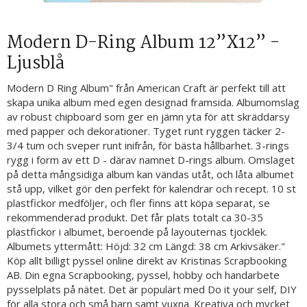
Modern D-Ring Album 12”X12” -
Ljusblå
Modern D Ring Album" från American Craft är perfekt till att
skapa unika album med egen designad framsida. Albumomslag
av robust chipboard som ger en jämn yta för att skräddarsy
med papper och dekorationer. Tyget runt ryggen täcker 2-
3/4 tum och sveper runt inifrån, för bästa hållbarhet. 3-rings
rygg i form av ett D - därav namnet D-rings album. Omslaget
på detta mångsidiga album kan vändas utåt, och låta albumet
stå upp, vilket gör den perfekt för kalendrar och recept. 10 st
plastfickor medföljer, och fler finns att köpa separat, se
rekommenderad produkt. Det får plats totalt ca 30-35
plastfickor i albumet, beroende på layouternas tjocklek.
Albumets yttermått: Höjd: 32 cm Längd: 38 cm Arkivsäker."
Köp allt billigt pyssel online direkt av Kristinas Scrapbooking
AB. Din egna Scrapbooking, pyssel, hobby och handarbete
pysselplats på nätet. Det är populärt med Do it your self, DIY
för alla stora och små barn samt vuxna. Kreativa och mycket