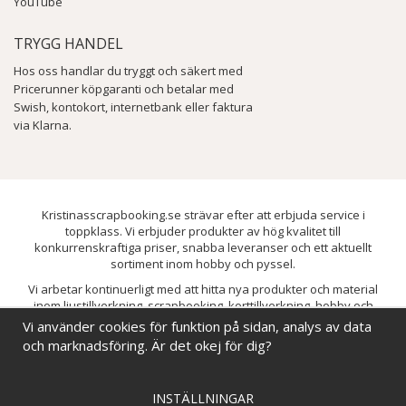
YouTube
TRYGG HANDEL
Hos oss handlar du tryggt och säkert med
Pricerunner köpgaranti och betalar med
Swish, kontokort, internetbank eller faktura
via Klarna.
Kristinasscrapbooking.se strävar efter att erbjuda service i
toppklass. Vi erbjuder produkter av hög kvalitet till
konkurrenskraftiga priser, snabba leveranser och ett aktuellt
sortiment inom hobby och pyssel.
Vi arbetar kontinuerligt med att hitta nya produkter och material
inom ljustillverkning, scrapbooking, korttillverkning, hobby och
pyssel. Målet är att bredda sortimentet och löpande förbättra och
Vi använder cookies för funktion på sidan, analys av data
utveckla vårt utbud, så att du alltid kan hitta det du behöver hos oss.
och marknadsföring. Är det okej för dig?
INSTÄLLNINGAR