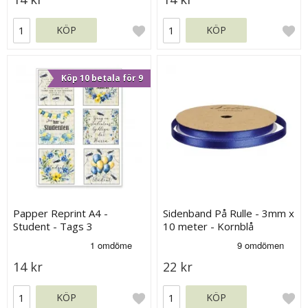
KÖP
KÖP
Köp 10 betala för 9
Papper Reprint A4 -
Sidenband På Rulle - 3mm x
Student - Tags 3
10 meter - Kornblå
14 kr
22 kr
KÖP
KÖP