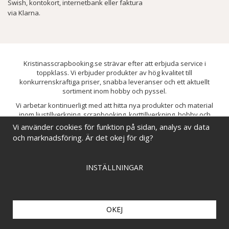
Swish, kontokort, internetbank eller faktura
via Klarna.
Kristinasscrapbooking.se strävar efter att erbjuda service i
toppklass. Vi erbjuder produkter av hög kvalitet till
konkurrenskraftiga priser, snabba leveranser och ett aktuellt
sortiment inom hobby och pyssel.
Vi arbetar kontinuerligt med att hitta nya produkter och material
inom ljustillverkning, scrapbooking, korttillverkning, hobby och
pyssel. Målet är att bredda sortimentet och löpande förbättra och
Vi använder cookies för funktion på sidan, analys av data
utveckla vårt utbud, så att du alltid kan hitta det du behöver hos oss.
och marknadsföring. Är det okej för dig?
INSTÄLLNINGAR
OKEJ