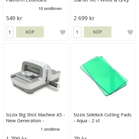
549 kr
2 699 kr
KÖP
KÖP
Sizzix Big Shot Machine A5 -
Sizzix Sidekick Cutting Pads
New Generation -
- Aqua - 2 st
Stansmaskin
1 799 kr
79 kr