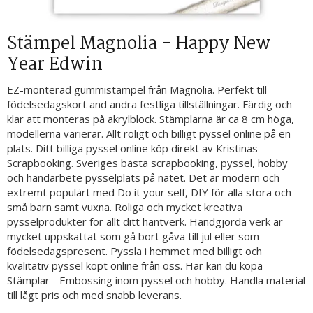
Stämpel Magnolia - Happy New
Year Edwin
EZ-monterad gummistämpel från Magnolia. Perfekt till
födelsedagskort and andra festliga tillställningar. Färdig och
klar att monteras på akrylblock. Stämplarna är ca 8 cm höga,
modellerna varierar. Allt roligt och billigt pyssel online på en
plats. Ditt billiga pyssel online köp direkt av Kristinas
Scrapbooking. Sveriges bästa scrapbooking, pyssel, hobby
och handarbete pysselplats på nätet. Det är modern och
extremt populärt med Do it your self, DIY för alla stora och
små barn samt vuxna. Roliga och mycket kreativa
pysselprodukter för allt ditt hantverk. Handgjorda verk är
mycket uppskattat som gå bort gåva till jul eller som
födelsedagspresent. Pyssla i hemmet med billigt och
kvalitativ pyssel köpt online från oss. Här kan du köpa
Stämplar - Embossing inom pyssel och hobby. Handla material
till lågt pris och med snabb leverans.