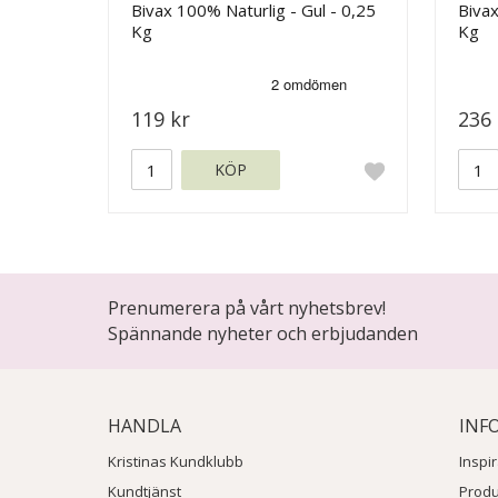
Bivax 100% Naturlig - Gul - 0,25
Bivax
Kg
Kg
119 kr
236 
KÖP
Prenumerera på vårt nyhetsbrev!
Spännande nyheter och erbjudanden
HANDLA
INF
Kristinas Kundklubb
Inspi
Kundtjänst
Prod