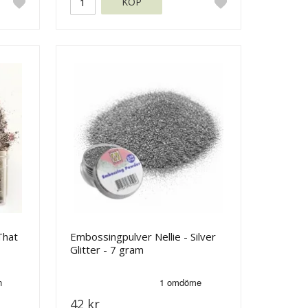
KÖP
That
Embossingpulver Nellie - Silver
Glitter - 7 gram
42 kr