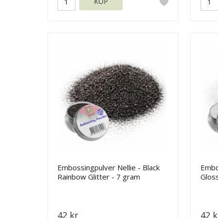
KÖP
Embossingpulver Nellie - Black
Embos
Rainbow Glitter - 7 gram
Glos
42 kr
42 k