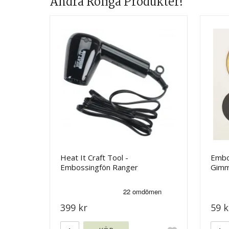
Andra Roliga Produkter!
Heat It Craft Tool -
Embos
Embossingfön Ranger
Gimm
399 kr
59 k