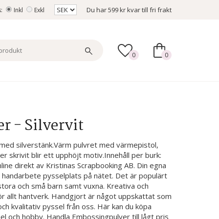
Du har
599 kr
kvar till fri frakt
s:
Inkl
Exkl
0
0
 - Silvervit
t med silverstänk.Värm pulvret med värmepistol,
r skrivit blir ett upphöjt motiv.Innehåll per burk:
online direkt av Kristinas Scrapbooking AB. Din egna
 handarbete pysselplats på nätet. Det är populärt
a stora och små barn samt vuxna. Kreativa och
ör allt hantverk. Handgjort är något uppskattat som
ch kvalitativ pyssel från oss. Här kan du köpa
l och hobby. Handla Embossingpulver till lågt pris