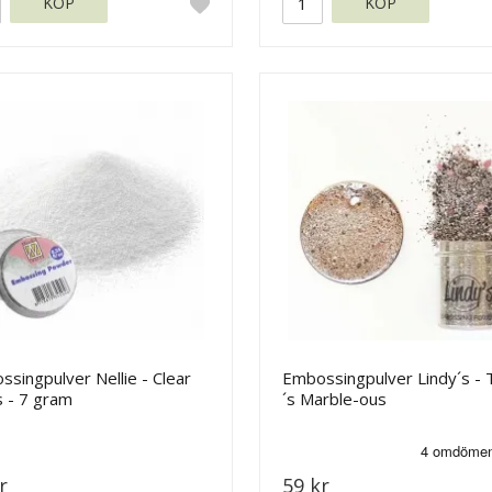
KÖP
KÖP
singpulver Nellie - Clear
Embossingpulver Lindy´s - 
s - 7 gram
´s Marble-ous
r
59 kr