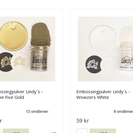
singpulver Lindy´s -
Embossingpulver Lindy´s -
e Five Gold
Wowzers White
r
59 kr