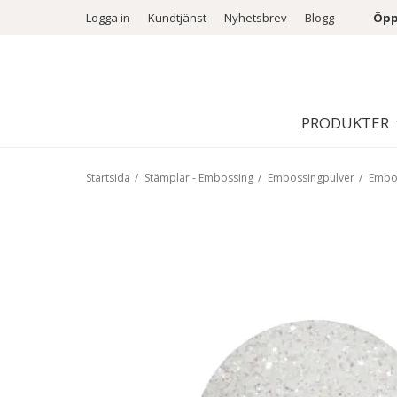
Logga in
Kundtjänst
Nyhetsbrev
Blogg
Öpp
PRODUKTER
Startsida
/
Stämplar - Embossing
/
Embossingpulver
/
Embos