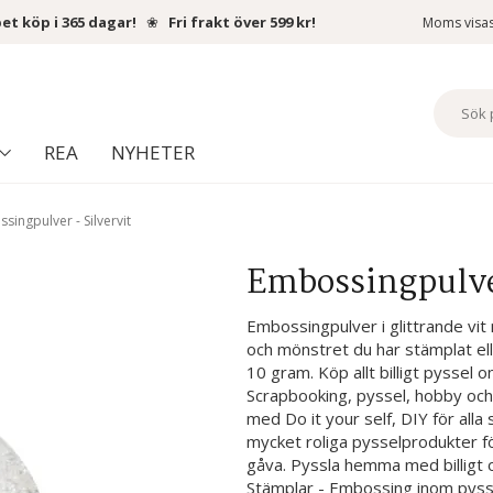
et köp i 365 dagar!
❀
Fri frakt över 599 kr!
Moms visa
REA
NYHETER
singpulver - Silvervit
Embossingpulver
Embossingpulver i glittrande vi
och mönstret du har stämplat elle
10 gram. Köp allt billigt pyssel 
Scrapbooking, pyssel, hobby och
med Do it your self, DIY för all
mycket roliga pysselprodukter f
gåva. Pyssla hemma med billigt o
Stämplar - Embossing inom pysse