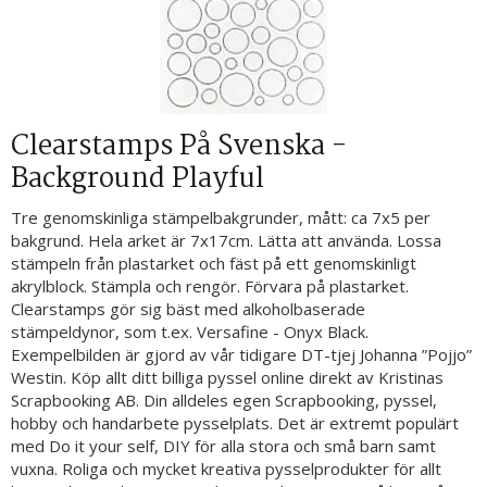
Clearstamps På Svenska -
Background Playful
Tre genomskinliga stämpelbakgrunder, mått: ca 7x5 per
bakgrund. Hela arket är 7x17cm. Lätta att använda. Lossa
stämpeln från plastarket och fäst på ett genomskinligt
akrylblock. Stämpla och rengör. Förvara på plastarket.
Clearstamps gör sig bäst med alkoholbaserade
stämpeldynor, som t.ex. Versafine - Onyx Black.
Exempelbilden är gjord av vår tidigare DT-tjej Johanna ”Pojjo”
Westin. Köp allt ditt billiga pyssel online direkt av Kristinas
Scrapbooking AB. Din alldeles egen Scrapbooking, pyssel,
hobby och handarbete pysselplats. Det är extremt populärt
med Do it your self, DIY för alla stora och små barn samt
vuxna. Roliga och mycket kreativa pysselprodukter för allt