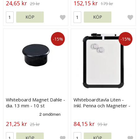
24,65 kr
152,15 kr
29 kr
179 kr
KÖP
KÖP
-15%
-15%
Whiteboard Magnet Dahle -
Whiteboardtavla Liten -
dia. 13 mm - 10 st
Inkl. Penna och Magneter -
22x27cm
21,25 kr
84,15 kr
25 kr
99 kr
KÖP
KÖP