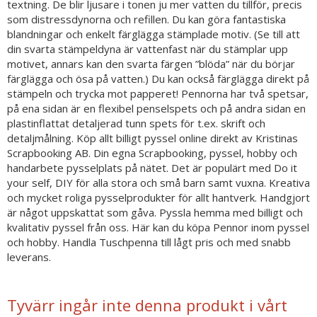
textning. De blir ljusare i tonen ju mer vatten du tillför, precis
som distressdynorna och refillen. Du kan göra fantastiska
blandningar och enkelt färglägga stämplade motiv. (Se till att
din svarta stämpeldyna är vattenfast när du stämplar upp
motivet, annars kan den svarta färgen ”blöda” när du börjar
färglägga och ösa på vatten.) Du kan också färglägga direkt på
stämpeln och trycka mot papperet! Pennorna har två spetsar,
på ena sidan är en flexibel penselspets och på andra sidan en
plastinflattat detaljerad tunn spets för t.ex. skrift och
detaljmålning. Köp allt billigt pyssel online direkt av Kristinas
Scrapbooking AB. Din egna Scrapbooking, pyssel, hobby och
handarbete pysselplats på nätet. Det är populärt med Do it
your self, DIY för alla stora och små barn samt vuxna. Kreativa
och mycket roliga pysselprodukter för allt hantverk. Handgjort
är något uppskattat som gåva. Pyssla hemma med billigt och
kvalitativ pyssel från oss. Här kan du köpa Pennor inom pyssel
och hobby. Handla Tuschpenna till lågt pris och med snabb
leverans.
Tyvärr ingår inte denna produkt i vårt