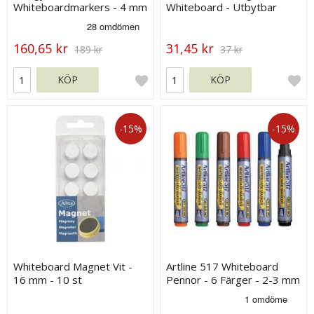
Whiteboardmarkers - 4 mm
Whiteboard - Utbytbar
Spets - 12-pack
filtdyna - 45x145 mm
160,65 kr
31,45 kr
189 kr
37 kr
KÖP
KÖP
-15%
-15%
Whiteboard Magnet Vit -
Artline 517 Whiteboard
16 mm - 10 st
Pennor - 6 Färger - 2-3 mm