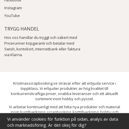
Facebook
Instagram
YouTube
TRYGG HANDEL
Hos oss handlar du tryggt och säkert med
Pricerunner köpgaranti och betalar med
Swish, kontokort, internetbank eller faktura
via Klarna.
Kristinasscrapbooking.se strävar efter att erbjuda service i
toppklass. Vi erbjuder produkter av hög kvalitet till
konkurrenskraftiga priser, snabba leveranser och ett aktuellt
sortiment inom hobby och pyssel.
Vi arbetar kontinuerligt med att hitta nya produkter och material
inom ljustillverkning, scrapbooking, korttillverkning, hobby och
pyssel. Målet är att bredda sortimentet och löpande förbättra och
Vi använder cookies för funktion på sidan, analys av data
utveckla vårt utbud, så att du alltid kan hitta det du behöver hos oss.
och marknadsföring. Är det okej för dig?