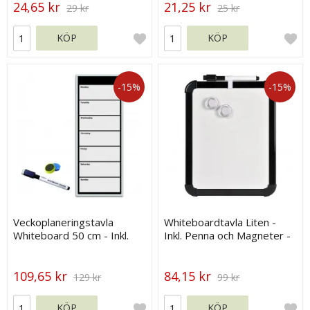
24,65 kr
21,25 kr
29 kr
25 kr
KÖP
KÖP
-15%
-15%
Veckoplaneringstavla
Whiteboardtavla Liten -
Whiteboard 50 cm - Inkl.
Inkl. Penna och Magneter -
Penna och 2 magneter
22x27cm
109,65 kr
84,15 kr
129 kr
99 kr
KÖP
KÖP