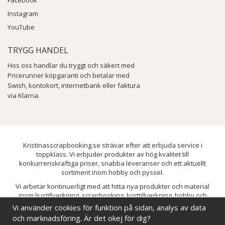
Facebook
Instagram
YouTube
TRYGG HANDEL
Hos oss handlar du tryggt och säkert med
Pricerunner köpgaranti och betalar med
Swish, kontokort, internetbank eller faktura
via Klarna.
Kristinasscrapbooking.se strävar efter att erbjuda service i
toppklass. Vi erbjuder produkter av hög kvalitet till
konkurrenskraftiga priser, snabba leveranser och ett aktuellt
sortiment inom hobby och pyssel.
Vi arbetar kontinuerligt med att hitta nya produkter och material
inom ljustillverkning, scrapbooking, korttillverkning, hobby och
pyssel. Målet är att bredda sortimentet och löpande förbättra och
Vi använder cookies för funktion på sidan, analys av data
utveckla vårt utbud, så att du alltid kan hitta det du behöver hos oss.
och marknadsföring. Är det okej för dig?