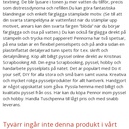
textning. De blir ljusare i tonen ju mer vatten du tillför, precis
som distressdynorna och refillen.Du kan göra fantastiska
blandningar och enkelt färglägga stämplade motiv. (Se till att
din svarta stämpeldyna är vattenfast när du stämplar upp
motivet, annars kan den svarta färgen ”blöda” när du börjar
färglägga och ösa på vatten.) Du kan också färglägga direkt på
stämpeln och trycka mot papperet! Pennorna har två spetsar,
på ena sidan är en flexibel penselspets och på andra sidan en
plastinflattat detaljerad tunn spets för t.ex. skrift och
detaljmålning. Köp allt billigt pyssel online direkt av Kristinas
Scrapbooking AB. Din egna Scrapbooking, pyssel, hobby och
handarbete pysselplats på nätet. Det är populärt med Do it
your self, DIY för alla stora och små barn samt vuxna. Kreativa
och mycket roliga pysselprodukter för allt hantverk. Handgjort
är något uppskattat som gåva. Pyssla hemma med billigt och
kvalitativ pyssel från oss. Här kan du köpa Pennor inom pyssel
och hobby. Handla Tuschpenna till lågt pris och med snabb
leverans.
Tyvärr ingår inte denna produkt i vårt