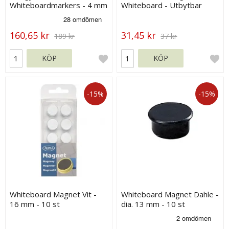
Whiteboardmarkers - 4 mm
Whiteboard - Utbytbar
Spets - 12-pack
filtdyna - 45x145 mm
160,65 kr
31,45 kr
189 kr
37 kr
KÖP
KÖP
-15%
-15%
Whiteboard Magnet Vit -
Whiteboard Magnet Dahle -
16 mm - 10 st
dia. 13 mm - 10 st