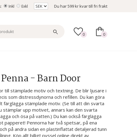
Du har
599 kr
kvar till fri frakt
s:
Inkl
Exkl
0
0
 Penna - Barn Door
 till stämplade motiv och textning. De blir ljusare i
recis som distressdynorna och refillen. Du kan göra
t färglägga stämplade motiv. (Se till att din svarta
u stämplar upp motivet, annars kan den svarta
glägga och ösa på vatten.) Du kan också färglägga
ot papperet! Pennorna har två spetsar, på ena
och på andra sidan en plastinflattat detaljerad tunn
lning. Köp allt billigt pyssel online direkt av