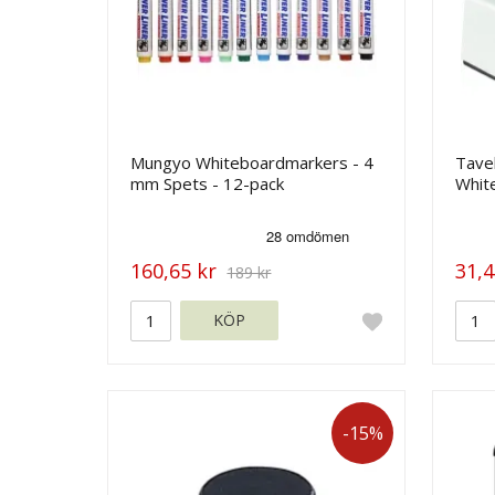
Mungyo Whiteboardmarkers - 4
Tave
mm Spets - 12-pack
White
45x
160,65 kr
31,4
189 kr
KÖP
-15%