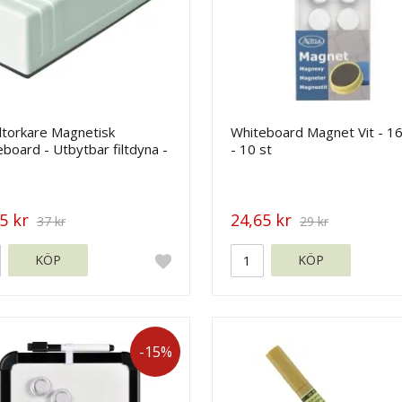
ltorkare Magnetisk
Whiteboard Magnet Vit - 
board - Utbytbar filtdyna -
- 10 st
145 mm
5 kr
24,65 kr
37 kr
29 kr
KÖP
KÖP
-15%