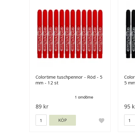
Colortime tuschpennor - Röd - 5
Color
mm - 12 st
5 mm
89 kr
95 k
KÖP