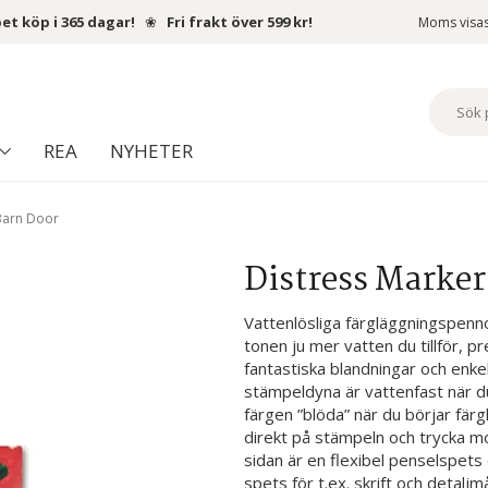
et köp i 365 dagar!
❀
Fri frakt över 599 kr!
Moms visa
REA
NYHETER
 Barn Door
Distress Marker
Vattenlösliga färgläggningspennor
tonen ju mer vatten du tillför, p
fantastiska blandningar och enkel
stämpeldyna är vattenfast när d
färgen ”blöda” när du börjar fär
direkt på stämpeln och trycka m
sidan är en flexibel penselspets 
spets för t.ex. skrift och detaljmå