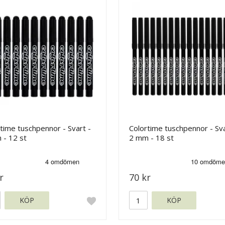
time tuschpennor - Svart -
Colortime tuschpennor - Sva
 - 12 st
2 mm - 18 st
r
70 kr
KÖP
KÖP