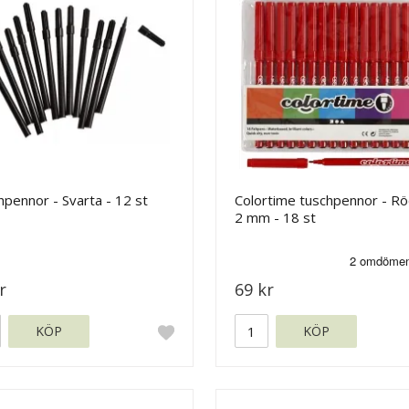
pennor - Svarta - 12 st
Colortime tuschpennor - Rö
2 mm - 18 st
r
69 kr
KÖP
KÖP