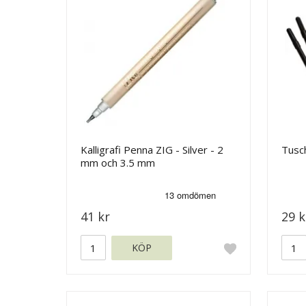
Kalligrafi Penna ZIG - Silver - 2
Tusch
mm och 3.5 mm
41 kr
29 k
KÖP