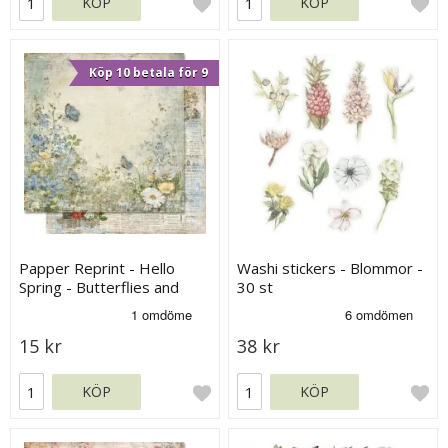
KÖP
KÖP
Köp 10 betala för 9
Papper Reprint - Hello
Washi stickers - Blommor -
Spring - Butterflies and
30 st
Flowers
15 kr
38 kr
KÖP
KÖP