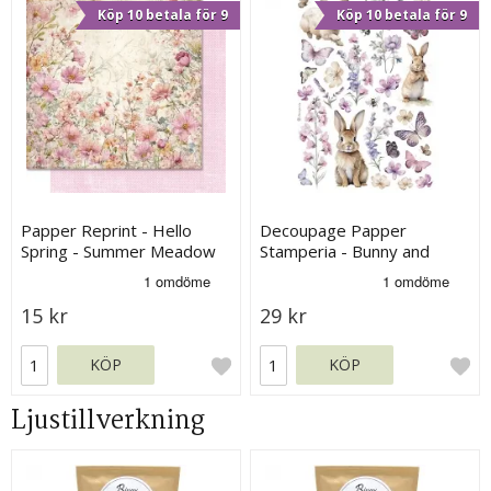
Köp 10 betala för 9
Köp 10 betala för 9
Papper Reprint - Hello
Decoupage Papper
Spring - Summer Meadow
Stamperia - Bunny and
Butterfly
15 kr
29 kr
KÖP
KÖP
Ljustillverkning