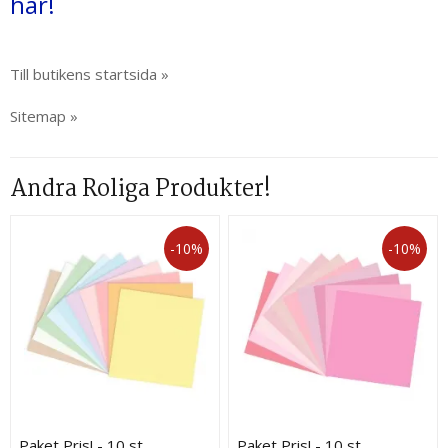
här!
Till butikens startsida »
Sitemap »
Andra Roliga Produkter!
-10%
-10%
Paket Pris! - 10 st
Paket Pris! - 10 st