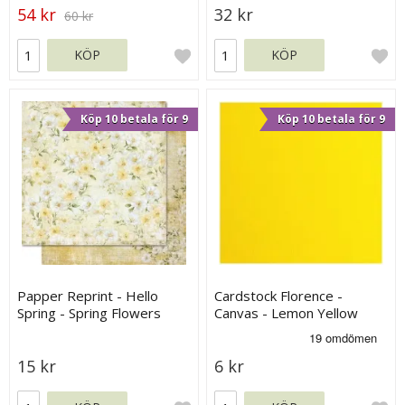
54 kr
32 kr
60 kr
KÖP
KÖP
Köp 10 betala för 9
Köp 10 betala för 9
Papper Reprint - Hello
Cardstock Florence -
Spring - Spring Flowers
Canvas - Lemon Yellow
15 kr
6 kr