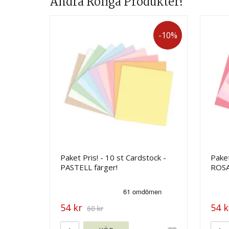
Andra Roliga Produkter!
-10%
Paket Pris! - 10 st Cardstock -
Paket
PASTELL färger!
ROSA
54 kr
54 k
60 kr