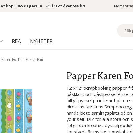
et köp i 365 dagar!
❀
Fri frakt över 599 kr!
Moms visa
REA
NYHETER
 Karen Foster - Easter Fun
Papper Karen Fo
12”x12” scrapbooking papper från
påskkort och påskpyssel.Priset är 
billigt pyssel på internet på en s
direkt av Kristinas Scrapbooking
handarbete samlingsplats på onl
your self, DIY för alla stora oc
roliga och kreativa pysselprodu
konstverk är mycket uppskattade 