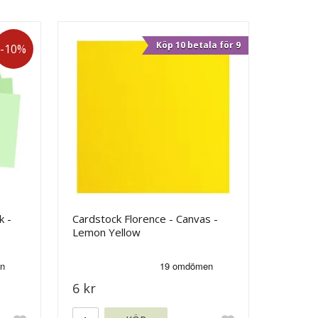
Köp 10 betala för 9
-10%
k -
Cardstock Florence - Canvas -
Lemon Yellow
6 kr