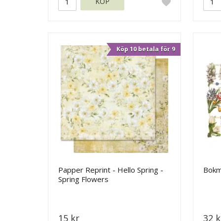
KÖP
Köp 10 betala för 9
Papper Reprint - Hello Spring -
Bokm
Spring Flowers
15 kr
32 k