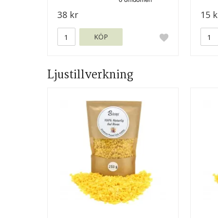
38 kr
15 k
KÖP
Ljustillverkning