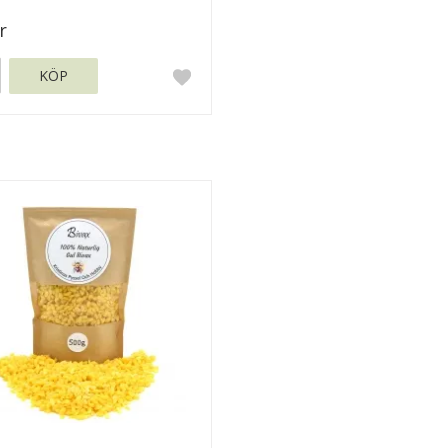
r
KÖP