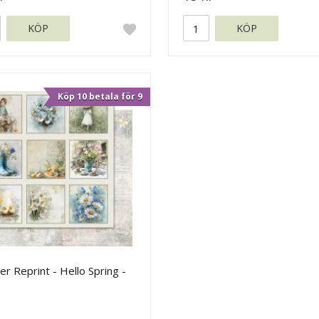
KÖP
KÖP
Köp 10 betala för 9
r Reprint - Hello Spring -