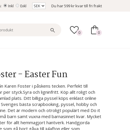
Du har
599 kr
kvar till fri frakt
s:
Inkl
Exkl
0
0
ster - Easter Fun
 Karen Foster i påskens tecken. Perfekt till
per styck.Syra och ligninfritt. Köp allt roligt och
amlad plats. Ditt billiga pyssel köps enklast online
. Sveriges bästa scrapbooking, pyssel, hobby och
ine. Det är modern och otroligt populärt med Do it
h små barn samt vuxna med barnasinnet kvar. Mycket
kter för allt hemmagjort hantverk. Handgjorda
som gå bort gåva till julafton eller som