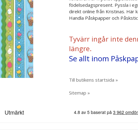
födelsedagspresent. Pyssla i egn
direkt online från Kristinas. Hä
Handla Påskpapper och Påsksticke
Tyvärr ingår inte den
längre.
Se allt inom Påskpap
Till butikens startsida »
Sitemap »