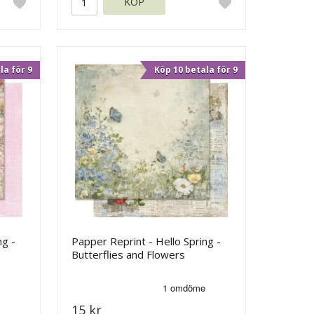
KÖP
la för 9
Köp 10 betala för 9
ng -
Papper Reprint - Hello Spring -
Butterflies and Flowers
15 kr