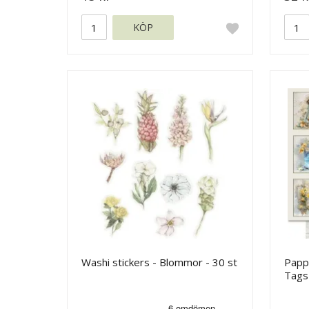
KÖP
Washi stickers - Blommor - 30 st
Pappe
Tags