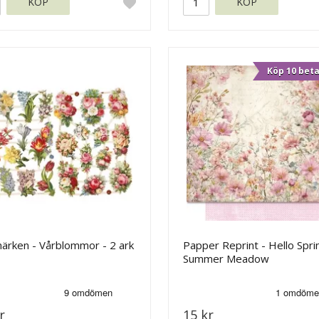
KÖP
KÖP
Köp 10 beta
ärken - Vårblommor - 2 ark
Papper Reprint - Hello Spri
Summer Meadow
r
15 kr