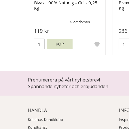
Bivax 100% Naturlig - Gul - 0,25
Bivax
Kg
Kg
119 kr
236 
KÖP
Prenumerera på vårt nyhetsbrev!
Spännande nyheter och erbjudanden
HANDLA
INF
Kristinas Kundklubb
Inspi
Kundtjänst
Prod