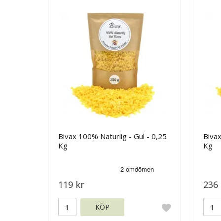
Bivax 100% Naturlig - Gul - 0,25
Bivax
Kg
Kg
119 kr
236 
KÖP