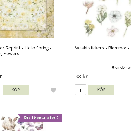
r Reprint - Hello Spring -
Washi stickers - Blommor - 
ng Flowers
r
38 kr
KÖP
KÖP
Köp 10 betala för 9