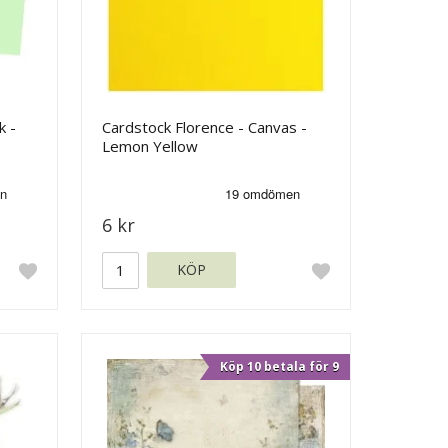
k -
Cardstock Florence - Canvas -
Lemon Yellow
6 kr
KÖP
Köp 10 betala för 9