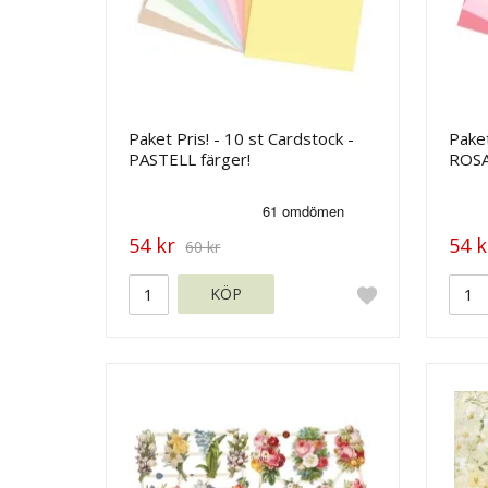
Paket Pris! - 10 st Cardstock -
Paket
PASTELL färger!
ROSA
54 kr
54 k
60 kr
KÖP