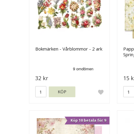
Bokmärken - Vårblommor - 2 ark
Pappe
Spri
32 kr
15 k
KÖP
Köp 10 betala för 9