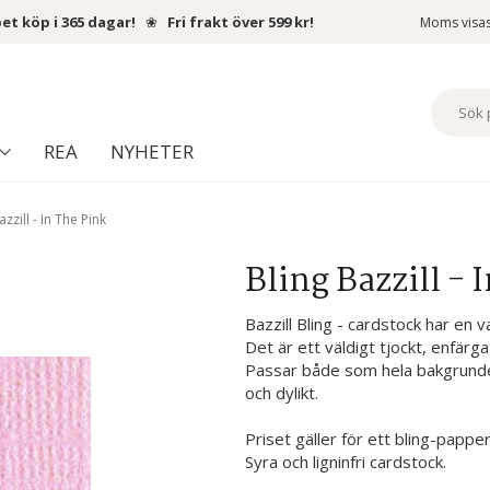
et köp i 365 dagar!
❀
Fri frakt över 599 kr!
Moms visa
REA
NYHETER
azzill - In The Pink
Bling Bazzill - 
Bazzill Bling - cardstock har en
Det är ett väldigt tjockt, enfärga
Passar både som hela bakgrunder ti
och dylikt.
Priset gäller för ett bling-papper
Syra och ligninfri cardstock.