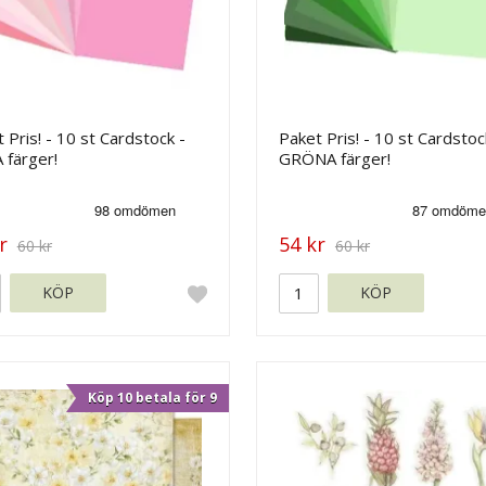
 Pris! - 10 st Cardstock -
Paket Pris! - 10 st Cardstoc
 färger!
GRÖNA färger!
r
54 kr
60 kr
60 kr
KÖP
KÖP
Köp 10 betala för 9