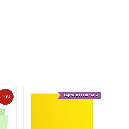
Köp 10 betala för 9
-10%