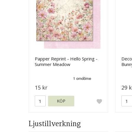
Papper Reprint - Hello Spring -
Deco
Summer Meadow
Bunny
15 kr
29 k
KÖP
Ljustillverkning