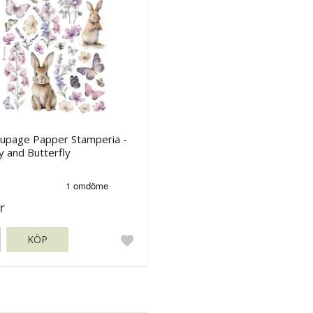
upage Papper Stamperia -
 and Butterfly
r
KÖP