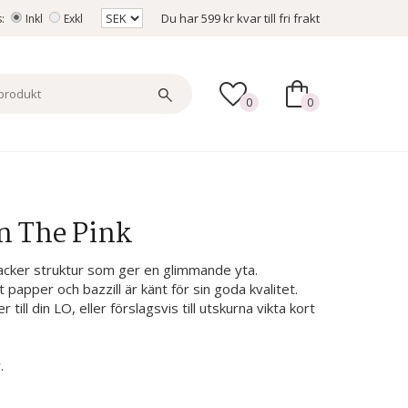
Du har
599 kr
kvar till fri frakt
s:
Inkl
Exkl
0
0
In The Pink
 vacker struktur som ger en glimmande yta.
t papper och bazzill är känt för sin goda kvalitet.
ll din LO, eller förslagsvis till utskurna vikta kort
.