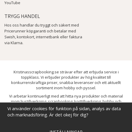
YouTube
TRYGG HANDEL
Hos oss handlar du tryggt och säkert med
Pricerunner köpgaranti och betalar med
Swish, kontokort, internetbank eller faktura
via Klarna.
Kristinasscrapbooking.se strävar efter att erbjuda service i
toppklass. Vi erbjuder produkter av hög kvalitet till
konkurrenskraftiga priser, snabba leveranser och ett aktuellt
sortiment inom hobby och pyssel.
Vi arbetar kontinuerligt med att hitta nya produkter och material
inom ljustillverkning, scrapbooking, korttillverkning, hobby och
pyssel. Målet är att bredda sortimentet och löpande förbättra och
Vi använder cookies för funktion på sidan, analys av data
utveckla vårt utbud, så att du alltid kan hitta det du behöver hos oss.
och marknadsföring. Är det okej för dig?
INSTÄLLNINGAR