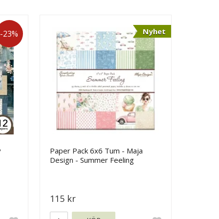
Nyhet
-23%
y
Paper Pack 6x6 Tum - Maja
Design - Summer Feeling
115 kr