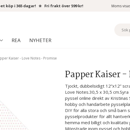
et köp i 365 dagar!
❀
Fri frakt över 599 kr!
Moms visa
REA
NYHETER
pper Kaiser - Love Notes - Promise
Papper Kaiser -
Tjockt, dubbelsidigt 12”x12” scr
Love Notes.30,5 x 30,5 cm.Syra och
pyssel online direkt av Kristina
hobby och handarbete pysselplats
DIY för alla stora och små barn 
pysselprodukter för allt hantve
hemma med billigt och kvalitativ
Mönstrade inom pyssel och hobby