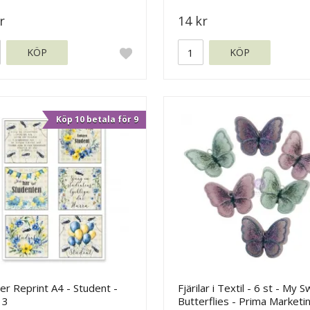
r
14 kr
KÖP
KÖP
Köp 10 betala för 9
r Reprint A4 - Student -
Fjärilar i Textil - 6 st - My 
 3
Butterflies - Prima Marketi