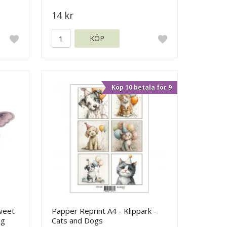
14 kr
KÖP
Köp 10 betala för 9
Sweet
Papper Reprint A4 - Klippark -
ng
Cats and Dogs