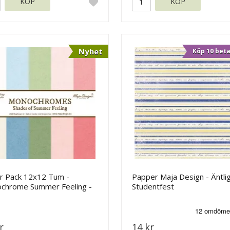
KÖP
KÖP
Nyhet
Köp 10 beta
r Pack 12x12 Tum -
Papper Maja Design - Äntli
chrome Summer Feeling -
Studentfest
 Design
r
14 kr