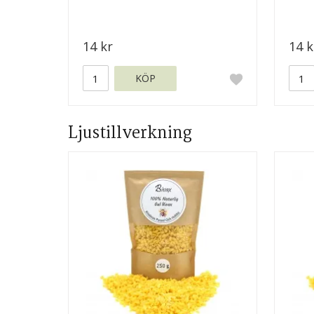
14 kr
14 k
KÖP
Ljustillverkning