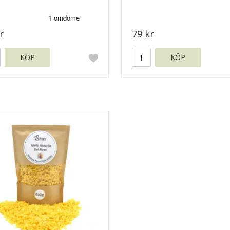
r
79 kr
KÖP
KÖP