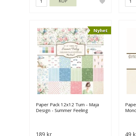
KÖP
Nyhet
Paper Pack 12x12 Tum - Maja
Pape
Design - Summer Feeling
Mono
Maja
189 kr
49 k