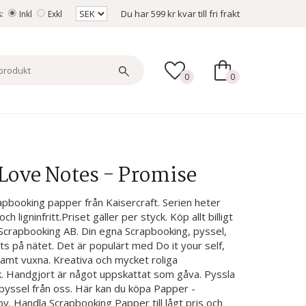
Du har
599 kr
kvar till fri frakt
s:
Inkl
Exkl
0
0
 Love Notes - Promise
apbooking papper från Kaisercraft. Serien heter
 ligninfritt.Priset gäller per styck. Köp allt billigt
s Scrapbooking AB. Din egna Scrapbooking, pyssel,
 på nätet. Det är populärt med Do it your self,
samt vuxna. Kreativa och mycket roliga
rk. Handgjort är något uppskattat som gåva. Pyssla
 pyssel från oss. Här kan du köpa Papper -
. Handla Scrapbooking Papper till lågt pris och