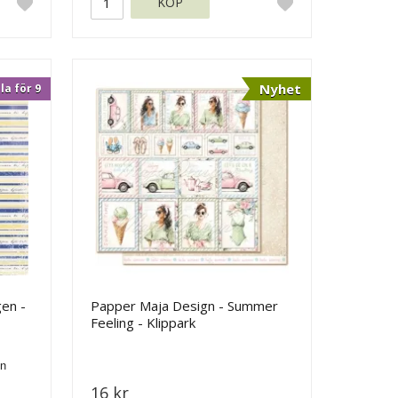
KÖP
Nyhet
la för 9
gen -
Papper Maja Design - Summer
Feeling - Klippark
16 kr