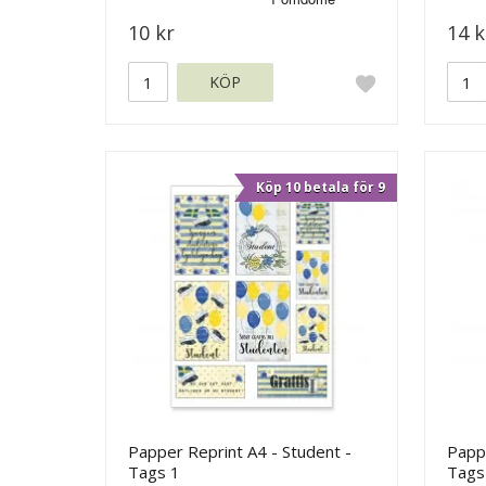
10 kr
14 k
KÖP
Köp 10 betala för 9
Papper Reprint A4 - Student -
Pappe
Tags 1
Tags