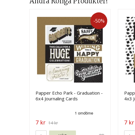
Andra Roliga Produkter!
-50%
Papper Echo Park - Graduation -
Pappe
6x4 Journaling Cards
4x3 J
7 kr
7 kr
14 kr