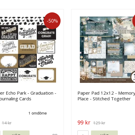
-50%
r Echo Park - Graduation -
Paper Pad 12x12 - Memor
ournaling Cards
Place - Stitched Together
99 kr
14 kr
129 kr