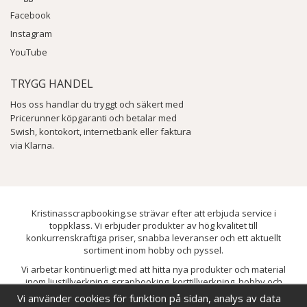
Facebook
Instagram
YouTube
TRYGG HANDEL
Hos oss handlar du tryggt och säkert med
Pricerunner köpgaranti och betalar med
Swish, kontokort, internetbank eller faktura
via Klarna.
Kristinasscrapbooking.se strävar efter att erbjuda service i
toppklass. Vi erbjuder produkter av hög kvalitet till
konkurrenskraftiga priser, snabba leveranser och ett aktuellt
sortiment inom hobby och pyssel.
Vi arbetar kontinuerligt med att hitta nya produkter och material
inom ljustillverkning, scrapbooking, korttillverkning, hobby och
pyssel. Målet är att bredda sortimentet och löpande förbättra och
Vi använder cookies för funktion på sidan, analys av data
utveckla vårt utbud, så att du alltid kan hitta det du behöver hos oss.