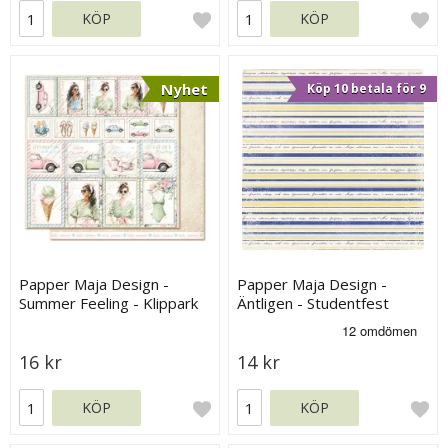
KÖP
KÖP
Nyhet
Köp 10 betala för 9
Papper Maja Design -
Papper Maja Design -
Summer Feeling - Klippark
Äntligen - Studentfest
16 kr
14 kr
KÖP
KÖP