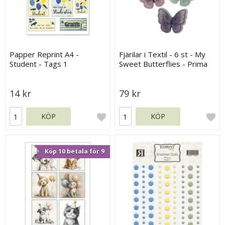
Papper Reprint A4 -
Fjärilar i Textil - 6 st - My
Student - Tags 1
Sweet Butterflies - Prima
Marketing
14 kr
79 kr
KÖP
KÖP
Köp 10 betala för 9