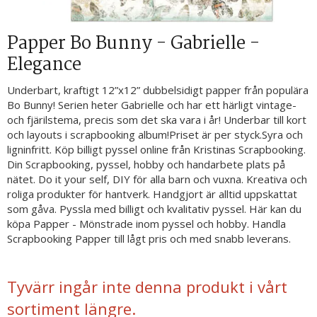
Papper Bo Bunny - Gabrielle -
Elegance
Underbart, kraftigt 12”x12” dubbelsidigt papper från populära
Bo Bunny! Serien heter Gabrielle och har ett härligt vintage-
och fjärilstema, precis som det ska vara i år! Underbar till kort
och layouts i scrapbooking album!Priset är per styck.Syra och
ligninfritt. Köp billigt pyssel online från Kristinas Scrapbooking.
Din Scrapbooking, pyssel, hobby och handarbete plats på
nätet. Do it your self, DIY för alla barn och vuxna. Kreativa och
roliga produkter för hantverk. Handgjort är alltid uppskattat
som gåva. Pyssla med billigt och kvalitativ pyssel. Här kan du
köpa Papper - Mönstrade inom pyssel och hobby. Handla
Scrapbooking Papper till lågt pris och med snabb leverans.
Tyvärr ingår inte denna produkt i vårt
sortiment längre.