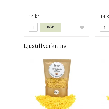
14 kr
14 k
KÖP
Ljustillverkning