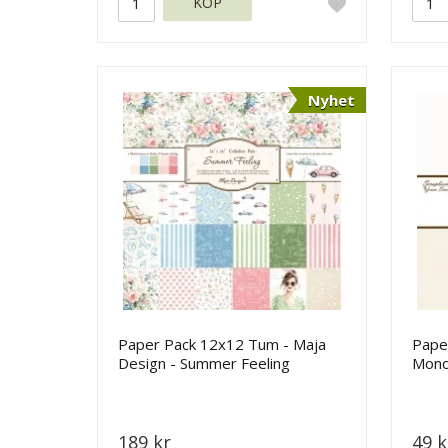
KÖP
Nyhet
Paper Pack 12x12 Tum - Maja
Pape
Design - Summer Feeling
Mono
Maja
189 kr
49 k