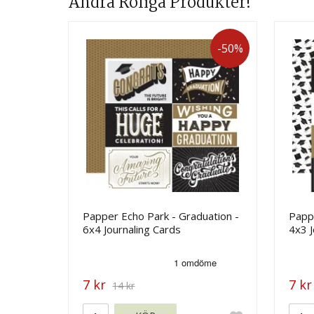
Andra Roliga Produkter!
-50%
Papper Echo Park - Graduation -
Pappe
6x4 Journaling Cards
4x3 J
7 kr
7 kr
14 kr