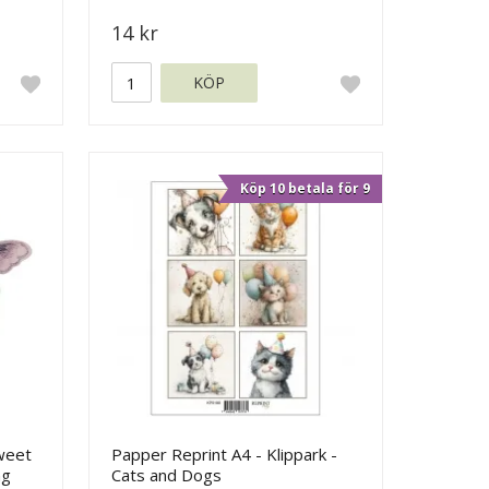
14 kr
KÖP
Köp 10 betala för 9
Sweet
Papper Reprint A4 - Klippark -
ng
Cats and Dogs