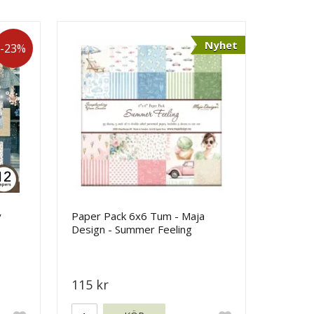
Nyhet
-23%
y
Paper Pack 6x6 Tum - Maja
Design - Summer Feeling
115 kr