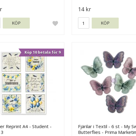
r
14 kr
KÖP
KÖP
Köp 10 betala för 9
r Reprint A4 - Student -
Fjärilar i Textil - 6 st - My 
 3
Butterflies - Prima Marketi