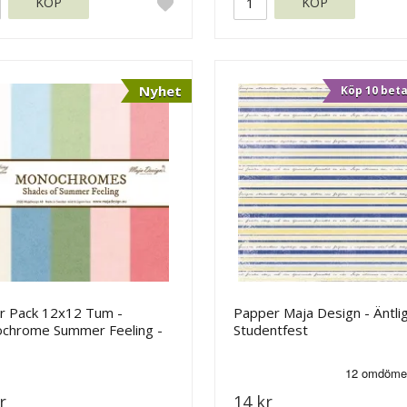
KÖP
KÖP
Nyhet
Köp 10 beta
r Pack 12x12 Tum -
Papper Maja Design - Äntli
chrome Summer Feeling -
Studentfest
 Design
r
14 kr