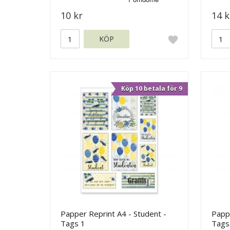
10 kr
14 k
KÖP
Köp 10 betala för 9
Papper Reprint A4 - Student -
Pappe
Tags 1
Tags