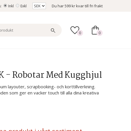
Du har
599 kr
kvar till fri frakt
s:
Inkl
Exkl
0
0
K - Robotar Med Kugghjul
lbum layouter, scrapbooking- och korttillverkning.
en som ger en vacker touch till alla dina kreativa