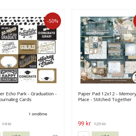
-50%
r Echo Park - Graduation -
Paper Pad 12x12 - Memor
ournaling Cards
Place - Stitched Together
99 kr
14 kr
129 kr