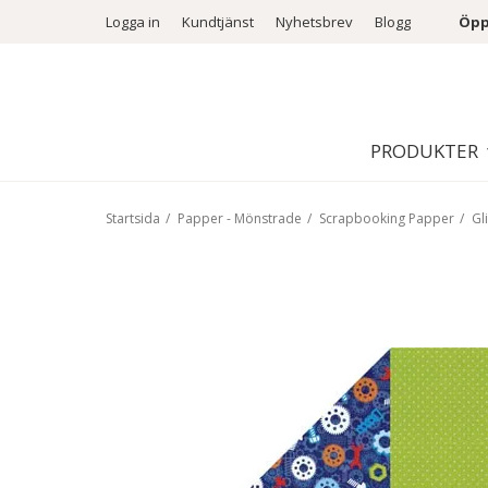
Logga in
Kundtjänst
Nyhetsbrev
Blogg
Öpp
PRODUKTER
Startsida
/
Papper - Mönstrade
/
Scrapbooking Papper
/
Gl