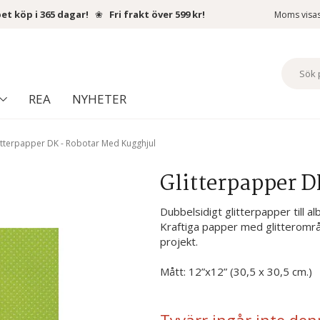
et köp i 365 dagar!
❀
Fri frakt över 599 kr!
Moms visa
REA
NYHETER
itterpapper DK - Robotar Med Kugghjul
Glitterpapper D
Dubbelsidigt glitterpapper till a
Kraftiga papper med glitterområd
projekt.
Mått: 12”x12” (30,5 x 30,5 cm.)