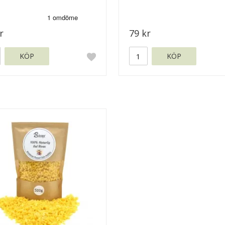
r
79 kr
KÖP
KÖP