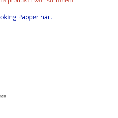
na produkt i vårt sortiment
ooking Papper här!