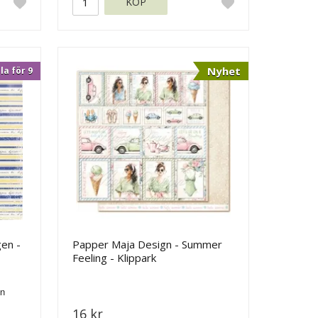
KÖP
Nyhet
la för 9
gen -
Papper Maja Design - Summer
Feeling - Klippark
16 kr