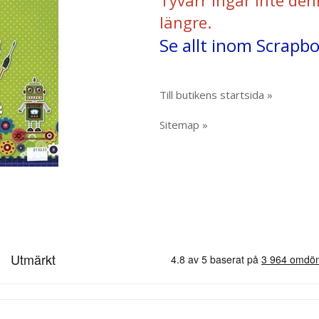
Tyvärr ingår inte den
längre.
Se allt inom Scrapb
Till butikens startsida »
Sitemap »