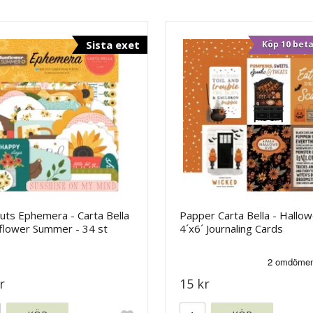
Sista exet
Köp 10 beta
uts Ephemera - Carta Bella
Papper Carta Bella - Hallow
nflower Summer - 34 st
4´x6´ Journaling Cards
r
15 kr