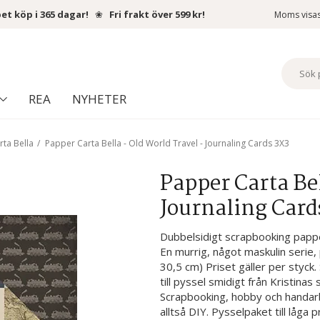
et köp i 365 dagar!
❀
Fri frakt över 599 kr!
Moms visa
REA
NYHETER
rta Bella
/
Papper Carta Bella - Old World Travel - Journaling Cards 3X3
Papper Carta Bel
Journaling Card
Dubbelsidigt scrapbooking papp
En murrig, något maskulin serie, p
30,5 cm) Priset gäller per styck. 
till pyssel smidigt från Kristinas
Scrapbooking, hobby och handarb
alltså DIY. Pysselpaket till låga p