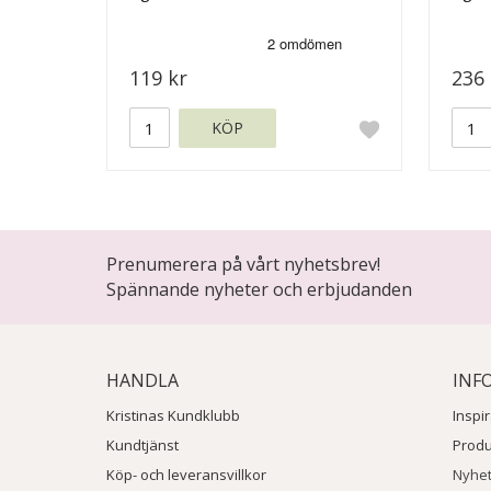
119 kr
236 
KÖP
Prenumerera på vårt nyhetsbrev!
Spännande nyheter och erbjudanden
HANDLA
INF
Kristinas Kundklubb
Inspi
Kundtjänst
Prod
Köp- och leveransvillkor
Nyhe