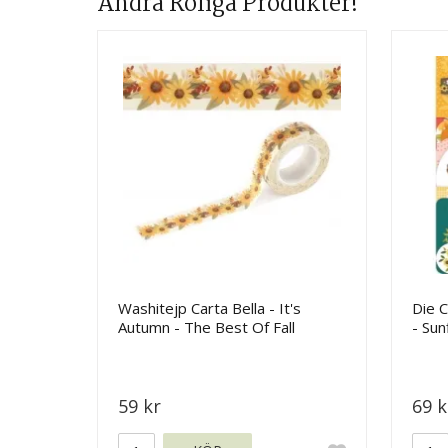
Andra Roliga Produkter!
Washitejp Carta Bella - It's
Die C
Autumn - The Best Of Fall
- Su
Flowers
59 kr
69 k