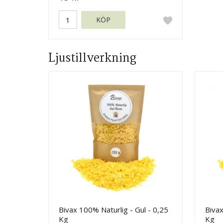
KÖP
Ljustillverkning
Bivax 100% Naturlig - Gul - 0,25
Bivax
Kg
Kg