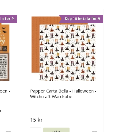
la för 9
Köp 10 betala för 9
een -
Papper Carta Bella - Halloween -
Witchcraft Wardrobe
15 kr