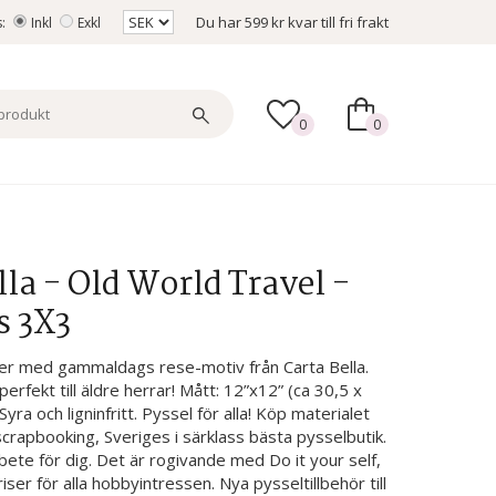
Du har
599 kr
kvar till fri frakt
s:
Inkl
Exkl
0
0
la - Old World Travel -
s 3X3
er med gammaldags rese-motiv från Carta Bella.
erfekt till äldre herrar! Mått: 12”x12” (ca 30,5 x
Syra och ligninfritt. Pyssel för alla! Köp materialet
 scrapbooking, Sveriges i särklass bästa pysselbutik.
ete för dig. Det är rogivande med Do it your self,
riser för alla hobbyintressen. Nya pysseltillbehör till