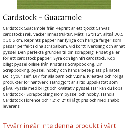
Cardstock - Guacamole
Cardstock Guacamole från Reprint är ett tjockt Canvas
cardstock i rak, vacker linnestruktur. Mått: 12”x12”, alltså 30,5
x 30,5 cm. Reprints papper har fylliga och härliga färger som
passar perfekt i dina scrapalbum, vid korttillverkning och annat
pyssel. Den perfekta grunden till din scrapping! Priset gäller
för ett cardstock papper. Syra och ligninfri cardstock. Köp
billigt pyssel online från Kristinas Scrapbooking. Din
Scrapbooking, pyssel, hobby och handarbete plats på nätet.
Do it your self, DIY för alla barn och vuxna. Kreativa och roliga
produkter för hantverk. Handgjort är alltid uppskattat som
gåva. Pyssla med billigt och kvalitativ pyssel. Här kan du köpa
Cardstock - Scrapbooking inom pyssel och hobby. Handla
Cardstock Florence och 12"x12" till lågt pris och med snabb
leverans.
Tyvärr ingår inte denna produkt i vårt