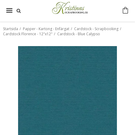
Startsida
/
Papper - Kartong - Enfärgat
/
Cardstock - Scrapbooking
/
Cardstock Florence - 12"x12"
/
Cardstock - Blue Calypso