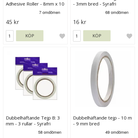
Adhesive Roller - 8mm x 10
- 3mm bred - Syrafri
meter
45 kr
16 kr
KÖP
KÖP
Dubbelhäftande Tejp B: 3
Dubbelhäftande tejp - 10 m
mm - 3 rullar - Syrafri
- 9 mm bred