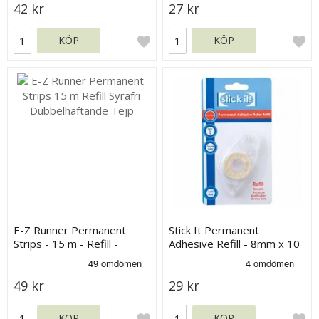
42 kr
27 kr
KÖP
KÖP
E-Z Runner Permanent
Stick It Permanent
Strips - 15 m - Refill -
Adhesive Refill - 8mm x 10
Syrafri
meter
49 kr
29 kr
KÖP
KÖP