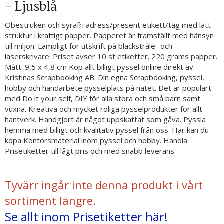
- Ljusblå
Obestruken och syrafri adress/present etikett/tag med lätt
struktur i kraftigt papper. Papperet är framställt med hänsyn
till miljön. Lämpligt för utskrift på bläckstråle- och
laserskrivare. Priset avser 10 st etiketter. 220 grams papper.
Mått: 9,5 x 4,8 cm Köp allt billigt pyssel online direkt av
Kristinas Scrapbooking AB. Din egna Scrapbooking, pyssel,
hobby och handarbete pysselplats på nätet. Det är populärt
med Do it your self, DIY för alla stora och små barn samt
vuxna. Kreativa och mycket roliga pysselprodukter för allt
hantverk. Handgjort är något uppskattat som gåva. Pyssla
hemma med billigt och kvalitativ pyssel från oss. Här kan du
köpa Kontorsmaterial inom pyssel och hobby. Handla
Prisetiketter till lågt pris och med snabb leverans.
Tyvärr ingår inte denna produkt i vårt
sortiment längre.
Se allt inom Prisetiketter här!