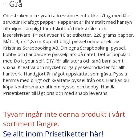
- Grå
Obestruken och syrafri adress/present etikett/tag med lätt
struktur i kraftigt papper. Papperet är framställt med hänsyn
till miljön. Lämpligt för utskrift på bläckstråle- och
laserskrivare. Priset avser 10 st etiketter. 220 grams papper.
Mått: 9,5 x 4,8 cm Köp allt billigt pyssel online direkt av
Kristinas Scrapbooking AB. Din egna Scrapbooking, pyssel,
hobby och handarbete pysselplats på nätet. Det är populärt
med Do it your self, DIY för alla stora och små barn samt
vuxna. Kreativa och mycket roliga pysselprodukter för allt
hantverk. Handgjort är något uppskattat som gåva. Pyssla
hemma med billigt och kvalitativ pyssel från oss. Här kan du
köpa Kontorsmaterial inom pyssel och hobby. Handla
Prisetiketter till lågt pris och med snabb leverans.
Tyvärr ingår inte denna produkt i vårt
sortiment längre.
Se allt inom Prisetiketter här!