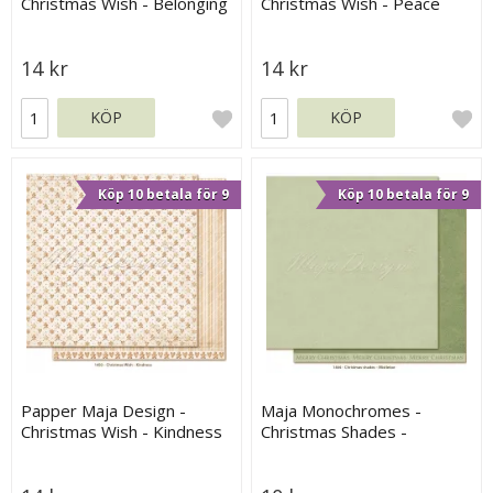
Christmas Wish - Belonging
Christmas Wish - Peace
14 kr
14 kr
KÖP
KÖP
Köp 10 betala för 9
Köp 10 betala för 9
Papper Maja Design -
Maja Monochromes -
Christmas Wish - Kindness
Christmas Shades -
Mistletoe