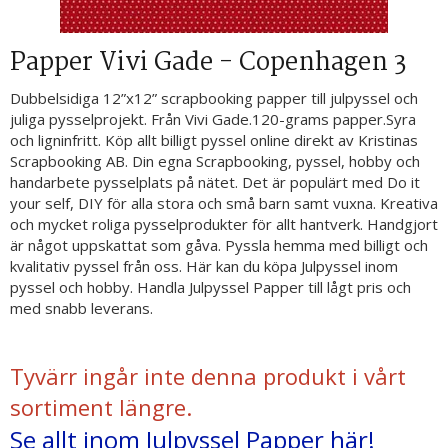
Papper Vivi Gade - Copenhagen 3
Dubbelsidiga 12”x12” scrapbooking papper till julpyssel och
juliga pysselprojekt. Från Vivi Gade.120-grams papper.Syra
och ligninfritt. Köp allt billigt pyssel online direkt av Kristinas
Scrapbooking AB. Din egna Scrapbooking, pyssel, hobby och
handarbete pysselplats på nätet. Det är populärt med Do it
your self, DIY för alla stora och små barn samt vuxna. Kreativa
och mycket roliga pysselprodukter för allt hantverk. Handgjort
är något uppskattat som gåva. Pyssla hemma med billigt och
kvalitativ pyssel från oss. Här kan du köpa Julpyssel inom
pyssel och hobby. Handla Julpyssel Papper till lågt pris och
med snabb leverans.
Tyvärr ingår inte denna produkt i vårt
sortiment längre.
Se allt inom Julpyssel Papper här!