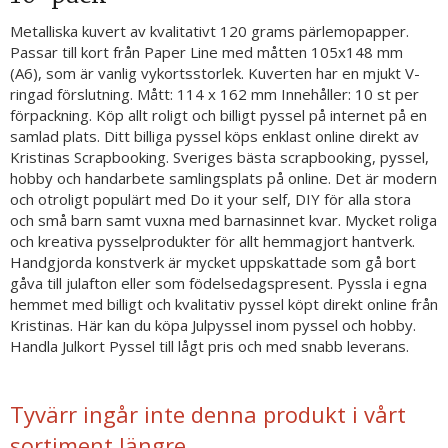
Metalliska kuvert av kvalitativt 120 grams pärlemopapper.
Passar till kort från Paper Line med måtten 105x148 mm
(A6), som är vanlig vykortsstorlek. Kuverten har en mjukt V-
ringad förslutning. Mått: 114 x 162 mm Innehåller: 10 st per
förpackning. Köp allt roligt och billigt pyssel på internet på en
samlad plats. Ditt billiga pyssel köps enklast online direkt av
Kristinas Scrapbooking. Sveriges bästa scrapbooking, pyssel,
hobby och handarbete samlingsplats på online. Det är modern
och otroligt populärt med Do it your self, DIY för alla stora
och små barn samt vuxna med barnasinnet kvar. Mycket roliga
och kreativa pysselprodukter för allt hemmagjort hantverk.
Handgjorda konstverk är mycket uppskattade som gå bort
gåva till julafton eller som födelsedagspresent. Pyssla i egna
hemmet med billigt och kvalitativ pyssel köpt direkt online från
Kristinas. Här kan du köpa Julpyssel inom pyssel och hobby.
Handla Julkort Pyssel till lågt pris och med snabb leverans.
Tyvärr ingår inte denna produkt i vårt
sortiment längre.