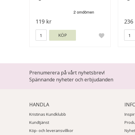
119 kr
236 
KÖP
Prenumerera på vårt nyhetsbrev!
Spännande nyheter och erbjudanden
HANDLA
INF
Kristinas Kundklubb
Inspi
Kundtjänst
Prod
Köp- och leveransvillkor
Nyhe