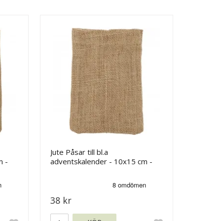
Jute Påsar till bl.a
m -
adventskalender - 10x15 cm -
Brun - 4 st
38 kr