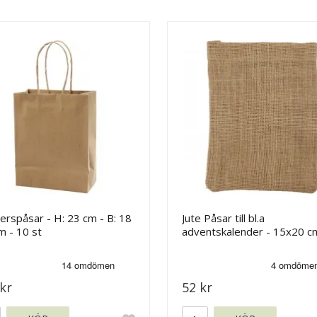
rspåsar - H: 23 cm - B: 18
Jute Påsar till bl.a
m - 10 st
adventskalender - 15x20 c
Brun - 4 st
kr
52 kr