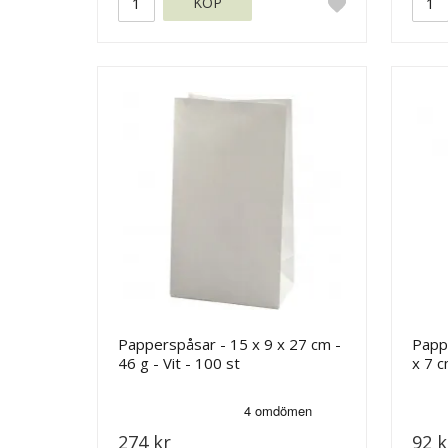
KÖP
Papperspåsar - 15 x 9 x 27 cm -
Pappe
46 g - Vit - 100 st
x 7 c
274 kr
92 k