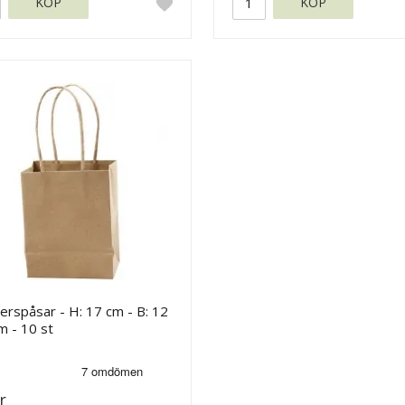
KÖP
KÖP
rspåsar - H: 17 cm - B: 12
m - 10 st
r