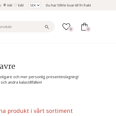
Du har
599 kr
kvar till fri frakt
s:
Inkl
Exkl
0
0
avre
oligare och mer personlig presentinslagning!
och andra kalastillfällen!
na produkt i vårt sortiment