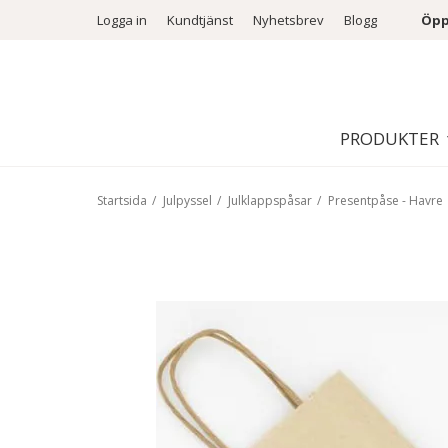
Logga in
Kundtjänst
Nyhetsbrev
Blogg
Öpp
PRODUKTER
Startsida
/
Julpyssel
/
Julklappspåsar
/
Presentpåse - Havre