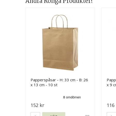
Andra Roliga Produkter!
Papperspåsar - H: 33 cm - B: 26
Pappe
x 13 cm - 10 st
x 9 c
152 kr
116 