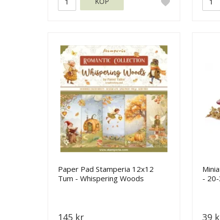
KÖP
Paper Pad Stamperia 12x12
Mini
Tum - Whispering Woods
- 20
145 kr
39 k