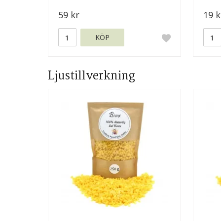
59 kr
19 k
KÖP
Ljustillverkning