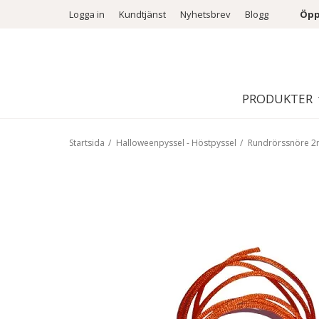
Logga in
Kundtjänst
Nyhetsbrev
Blogg
Öpp
PRODUKTER
Startsida
/
Halloweenpyssel - Höstpyssel
/
Rundrörssnöre 2