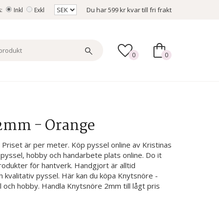
Du har
599 kr
kvar till fri frakt
s:
Inkl
Exkl
0
0
 2mm - Orange
Priset är per meter. Köp pyssel online av Kristinas
pyssel, hobby och handarbete plats online. Do it
produkter för hantverk. Handgjort är alltid
h kvalitativ pyssel. Här kan du köpa Knytsnöre -
och hobby. Handla Knytsnöre 2mm till lågt pris