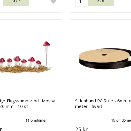
KÖP
KÖP
atyr Flugsvampar och Mossa
Sidenband På Rulle - 6mm x
-30 mm - 10 st
meter - Svart
r
25 kr