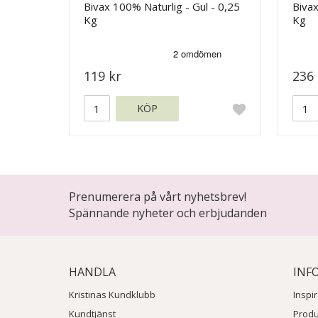
Bivax 100% Naturlig - Gul - 0,25
Bivax
Kg
Kg
119 kr
236 
KÖP
Prenumerera på vårt nyhetsbrev!
Spännande nyheter och erbjudanden
HANDLA
INF
Kristinas Kundklubb
Inspi
Kundtjänst
Prod