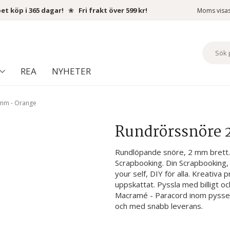
et köp i 365 dagar!
❀
Fri frakt över 599 kr!
Moms visa
REA
NYHETER
mm - Orange
Rundrörssnöre
Rundlöpande snöre, 2 mm brett. 
Scrapbooking. Din Scrapbooking, 
your self, DIY för alla. Kreativa 
uppskattat. Pyssla med billigt oc
Macramé - Paracord inom pyssel 
och med snabb leverans.