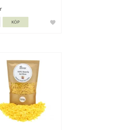
r
KÖP