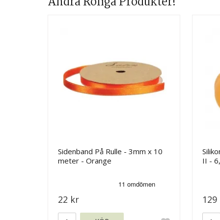
Andra Roliga Produkter!
Sidenband På Rulle - 3mm x 10
Silik
meter - Orange
II - 
22 kr
129 