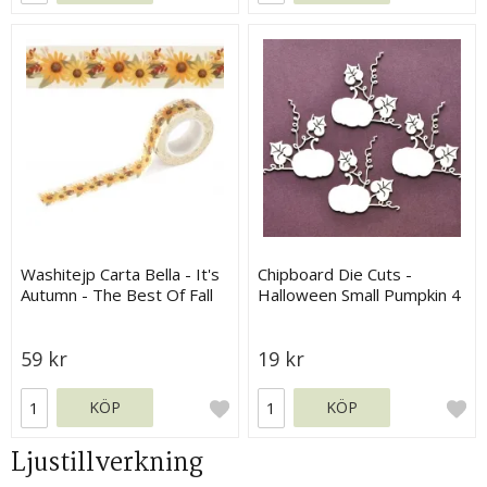
Washitejp Carta Bella - It's
Chipboard Die Cuts -
Autumn - The Best Of Fall
Halloween Small Pumpkin 4
Flowers
st - 4,8x5 cm
59 kr
19 kr
KÖP
KÖP
Ljustillverkning