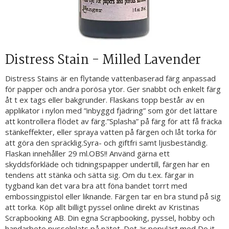
Distress Stain - Milled Lavender
Distress Stains är en flytande vattenbaserad färg anpassad
för papper och andra porösa ytor. Ger snabbt och enkelt färg
åt t ex tags eller bakgrunder. Flaskans topp består av en
applikator i nylon med ”inbyggd fjädring” som gör det lättare
att kontrollera flödet av färg.”Splasha” på färg för att få fräcka
stänkeffekter, eller spraya vatten på färgen och låt torka för
att göra den spräcklig.Syra- och giftfri samt ljusbeständig.
Flaskan innehåller 29 ml.OBS!! Använd gärna ett
skyddsförkläde och tidningspapper undertill, färgen har en
tendens att stänka och sätta sig. Om du t.ex. färgar in
tygband kan det vara bra att föna bandet torrt med
embossingpistol eller liknande. Färgen tar en bra stund på sig
att torka. Köp allt billigt pyssel online direkt av Kristinas
Scrapbooking AB. Din egna Scrapbooking, pyssel, hobby och
handarbete pysselplats på nätet. Det är populärt med Do it