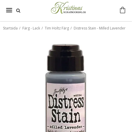
Startsida
/
Färg - Lack
/
Tim Holtz Färg
/
Distress Stain - Milled Lavender