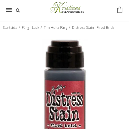
Startsida
/
Färg - Lack
/
Tim Holtz Färg
/
Distress Stain - Fired Brick