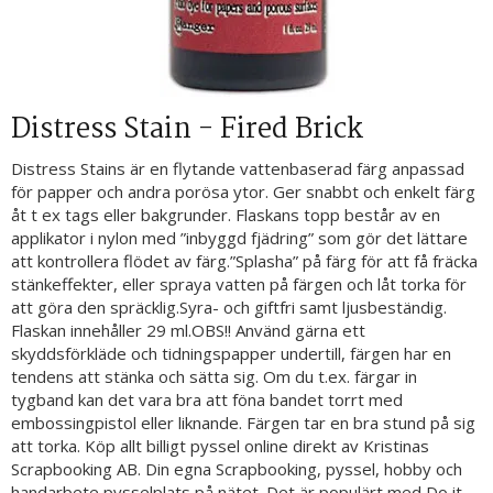
Distress Stain - Fired Brick
Distress Stains är en flytande vattenbaserad färg anpassad
för papper och andra porösa ytor. Ger snabbt och enkelt färg
åt t ex tags eller bakgrunder. Flaskans topp består av en
applikator i nylon med ”inbyggd fjädring” som gör det lättare
att kontrollera flödet av färg.”Splasha” på färg för att få fräcka
stänkeffekter, eller spraya vatten på färgen och låt torka för
att göra den spräcklig.Syra- och giftfri samt ljusbeständig.
Flaskan innehåller 29 ml.OBS!! Använd gärna ett
skyddsförkläde och tidningspapper undertill, färgen har en
tendens att stänka och sätta sig. Om du t.ex. färgar in
tygband kan det vara bra att föna bandet torrt med
embossingpistol eller liknande. Färgen tar en bra stund på sig
att torka. Köp allt billigt pyssel online direkt av Kristinas
Scrapbooking AB. Din egna Scrapbooking, pyssel, hobby och
handarbete pysselplats på nätet. Det är populärt med Do it