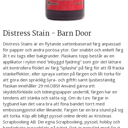
Distress Stain - Barn Door
Distress Stains är en flytande vattenbaserad färg anpassad
för papper och andra porösa ytor. Ger snabbt och enkelt färg
åt t ex tags eller bakgrunder. Flaskans topp består av en
applikator i nylon med ”inbyggd fjädring” som gör det lättare
att kontrollera flödet av färg.”Splasha” på färg för att få fräcka
stänkeffekter, eller spraya vatten på färgen och låt torka för
att göra den spräcklig.Syra- och giftfri samt ljusbeständig.
Flaskan innehåller 29 ml.OBS!! Använd gärna ett
skyddsförkläde och tidningspapper undertill, färgen har en
tendens att stänka och sätta sig. Om du t.ex. färgar in
tygband kan det vara bra att föna bandet torrt med
embossingpistol eller liknande. Färgen tar en bra stund på sig
att torka. Köp allt billigt pyssel online direkt av Kristinas
Scrapbooking AB. Din egna Scrapbooking, pyssel, hobby och
handarbete pysselplats på nätet. Det är populärt med Do it