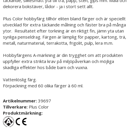
täckande, silkesmatt yta till trä, papp, sten, gips mm. Måla och
dekorera bokstäver, lådor - ja i stort sett allt.
Plus Color hobbyfärg tillhör eliten bland färger och är speciellt
utvecklad för extra täckande målning och fäster bra på många
ytor. Resultatet efter torkning är en riktigt fin, jämn yta utan
synliga penseldrag. Färgen är lämplig för papper, kartong, trä,
metall, naturmaterial, terrakotta, frigolit, pulp, lera m.m.
Hobbyfärgens A-märkning är din trygghet om att produkten
uppfyller extra strikta krav på miljöpåverkan och möjliga
skadliga effekter hos både barn och vuxna.
Vattenlöslig färg.
Förpackning med 60 olika färger à 60 ml.
Artikelnummer:
39697
Tillverkare:
Plus Color
Produktmärkning: