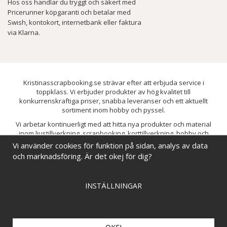
Hos oss handlar du tryggt och säkert med
Pricerunner köpgaranti och betalar med
Swish, kontokort, internetbank eller faktura
via Klarna.
Kristinasscrapbooking.se strävar efter att erbjuda service i
toppklass. Vi erbjuder produkter av hög kvalitet till
konkurrenskraftiga priser, snabba leveranser och ett aktuellt
sortiment inom hobby och pyssel.
Vi arbetar kontinuerligt med att hitta nya produkter och material
inom ljustillverkning, scrapbooking, korttillverkning, hobby och
pyssel. Målet är att bredda sortimentet och löpande förbättra och
Vi använder cookies för funktion på sidan, analys av data
utveckla vårt utbud, så att du alltid kan hitta det du behöver hos oss.
och marknadsföring. Är det okej för dig?
INSTÄLLNINGAR