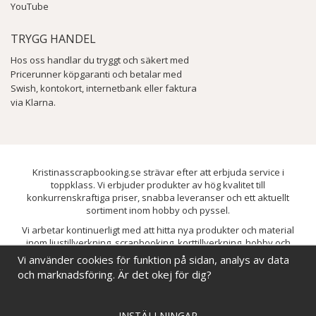
YouTube
TRYGG HANDEL
Hos oss handlar du tryggt och säkert med
Pricerunner köpgaranti och betalar med
Swish, kontokort, internetbank eller faktura
via Klarna.
Kristinasscrapbooking.se strävar efter att erbjuda service i
toppklass. Vi erbjuder produkter av hög kvalitet till
konkurrenskraftiga priser, snabba leveranser och ett aktuellt
sortiment inom hobby och pyssel.
Vi arbetar kontinuerligt med att hitta nya produkter och material
inom ljustillverkning, scrapbooking, korttillverkning, hobby och
pyssel. Målet är att bredda sortimentet och löpande förbättra och
Vi använder cookies för funktion på sidan, analys av data
utveckla vårt utbud, så att du alltid kan hitta det du behöver hos oss.
och marknadsföring. Är det okej för dig?
INSTÄLLNINGAR