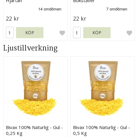
Hjärtan
Bokstäver
22 kr
22 kr
KÖP
KÖP
Ljustillverkning
Bivax 100% Naturlig - Gul -
Bivax 100% Naturlig - Gul -
0,25 Kg
0,5 Kg