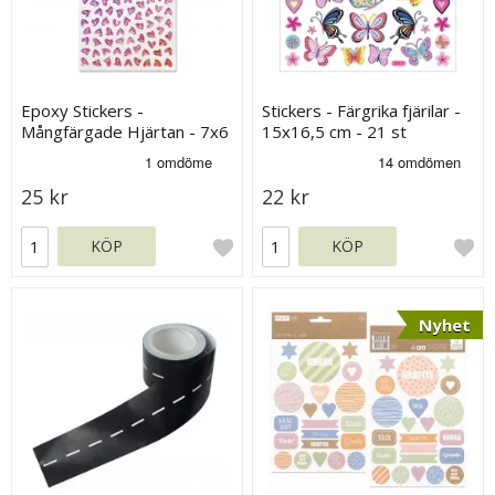
Epoxy Stickers -
Stickers - Färgrika fjärilar -
Mångfärgade Hjärtan - 7x6
15x16,5 cm - 21 st
mm - 158 st
25 kr
22 kr
KÖP
KÖP
Nyhet