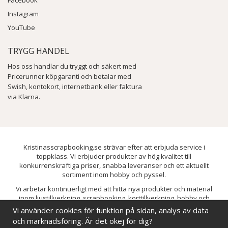
Facebook
Instagram
YouTube
TRYGG HANDEL
Hos oss handlar du tryggt och säkert med
Pricerunner köpgaranti och betalar med
Swish, kontokort, internetbank eller faktura
via Klarna.
Kristinasscrapbooking.se strävar efter att erbjuda service i
toppklass. Vi erbjuder produkter av hög kvalitet till
konkurrenskraftiga priser, snabba leveranser och ett aktuellt
sortiment inom hobby och pyssel.
Vi arbetar kontinuerligt med att hitta nya produkter och material
inom ljustillverkning, scrapbooking, korttillverkning, hobby och
pyssel. Målet är att bredda sortimentet och löpande förbättra och
Vi använder cookies för funktion på sidan, analys av data
utveckla vårt utbud, så att du alltid kan hitta det du behöver hos oss.
och marknadsföring. Är det okej för dig?