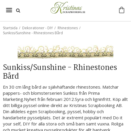
Startsida
/
Dekorationer - DIY
/
Rhinestones
/
Sunkiss/Sunshine - Rhinestones Bård
Sunkiss/Sunshine - Rhinestones
Bård
En 30 cm lång bård av självhäftande rhinestones. Matchar
pappers- och blomsterserien Sunkiss från Prima
Marketing.Nyhet från februari 2012.Syra och ligninfritt. Köp allt
ditt billiga pyssel online direkt av Kristinas Scrapbooking AB.
Din alldeles egen Scrapbooking, pyssel, hobby och
handarbete pysselplats. Det är extremt populärt med Do it
your self, DIY för alla stora och små barn samt vuxna. Roliga
och mycket kreativa pysselprodukter för allt hantverk.