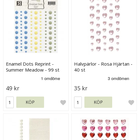
Enamel Dots Reprint -
Halvpärlor - Rosa Hjärtan -
Summer Meadow - 99 st
40 st
49 kr
35 kr
KÖP
KÖP