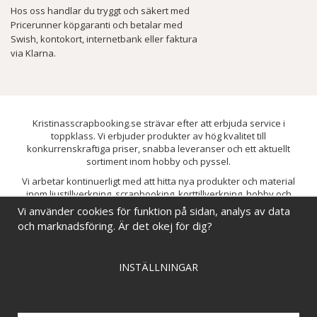
Hos oss handlar du tryggt och säkert med
Pricerunner köpgaranti och betalar med
Swish, kontokort, internetbank eller faktura
via Klarna.
Kristinasscrapbooking.se strävar efter att erbjuda service i
toppklass. Vi erbjuder produkter av hög kvalitet till
konkurrenskraftiga priser, snabba leveranser och ett aktuellt
sortiment inom hobby och pyssel.
Vi arbetar kontinuerligt med att hitta nya produkter och material
inom ljustillverkning, scrapbooking, korttillverkning, hobby och
pyssel. Målet är att bredda sortimentet och löpande förbättra och
Vi använder cookies för funktion på sidan, analys av data
utveckla vårt utbud, så att du alltid kan hitta det du behöver hos oss.
och marknadsföring. Är det okej för dig?
INSTÄLLNINGAR