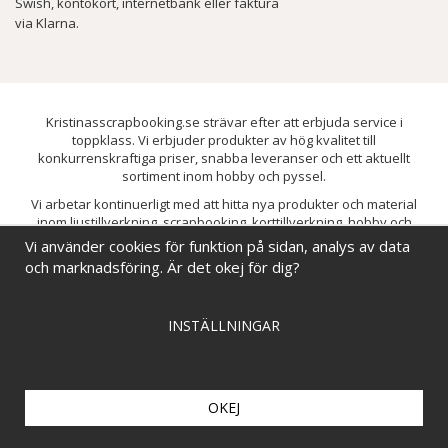
Swish, kontokort, internetbank eller faktura
via Klarna.
Kristinasscrapbooking.se strävar efter att erbjuda service i
toppklass. Vi erbjuder produkter av hög kvalitet till
konkurrenskraftiga priser, snabba leveranser och ett aktuellt
sortiment inom hobby och pyssel.
Vi arbetar kontinuerligt med att hitta nya produkter och material
inom ljustillverkning, scrapbooking, korttillverkning, hobby och
pyssel. Målet är att bredda sortimentet och löpande förbättra och
Vi använder cookies för funktion på sidan, analys av data
utveckla vårt utbud, så att du alltid kan hitta det du behöver hos oss.
och marknadsföring. Är det okej för dig?
INSTÄLLNINGAR
OKEJ