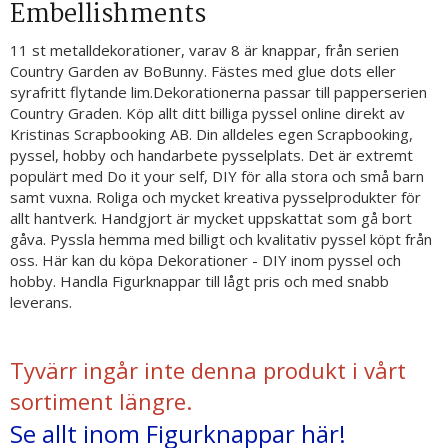
Embellishments
11 st metalldekorationer, varav 8 är knappar, från serien
Country Garden av BoBunny. Fästes med glue dots eller
syrafritt flytande lim.Dekorationerna passar till papperserien
Country Graden. Köp allt ditt billiga pyssel online direkt av
Kristinas Scrapbooking AB. Din alldeles egen Scrapbooking,
pyssel, hobby och handarbete pysselplats. Det är extremt
populärt med Do it your self, DIY för alla stora och små barn
samt vuxna. Roliga och mycket kreativa pysselprodukter för
allt hantverk. Handgjort är mycket uppskattat som gå bort
gåva. Pyssla hemma med billigt och kvalitativ pyssel köpt från
oss. Här kan du köpa Dekorationer - DIY inom pyssel och
hobby. Handla Figurknappar till lågt pris och med snabb
leverans.
Tyvärr ingår inte denna produkt i vårt
sortiment längre.
Se allt inom Figurknappar här!