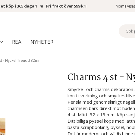
et köp i 365 dagar!
❀
Fri frakt över 599 kr!
Moms visa
REA
NYHETER
st - Nyckel Treudd 32mm
Charms 4 st - 
Smycke- och charms dekoration 
korttillverkning och smyckestillv
Pensla med genomskinligt nagella
charmsen bärs direkt mot huden. 
4 st. Mått: 32 x 13 mm. Köp skoji
Ditt billiga pyssel köps med lätt
bästa scrapbooking, pyssel, hob
Det är modernt och väldigt inne 