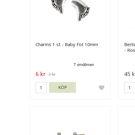
Charms 1 st - Baby Fot 10mm
Berl
- Ro
6 kr
45 k
7 kr
KÖP