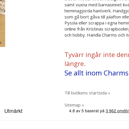
samt vuxna med barnasinnet kvar.
hemmagjorda hantverk. Handgjor
som gå bort gåva till julafton el
Pyssla eller scrappa i egna hemme
online från Kristinas scrapbooki
och hobby. Handla Charms och Met
Tyvärr ingår inte den
längre.
Se allt inom Charms 
Till butikens startsida »
Sitemap »