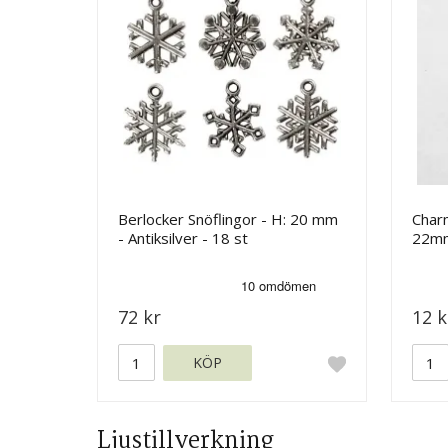
Berlocker Snöflingor - H: 20 mm
Charm
- Antiksilver - 18 st
22mm
72 kr
12 k
KÖP
Ljustillverkning