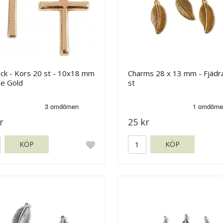
ock - Kors 20 st - 10x18 mm
Charms 28 x 13 mm - Fjädra
se Gold
st
r
25 kr
KÖP
KÖP