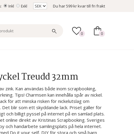
Du har
599 kr
kvar till fri frakt
s:
Inkl
Exkl
0
0
Nyckel Treudd 32mm
av zink. Kan användas både inom scrapbooking,
erkning. Tips! Charmsen kan innehålla spår av nickel.
ck för att minska risken för nickelutslag om
Det blir som ett skyddande lack. Priset gäller för
gt och billigt pyssel på internet på en samlad plats.
het online direkt av Kristinas Scrapbooking. Sveriges
by och handarbete samlingsplats på hela internet.
med Do it your self, DIY för stora och små barn