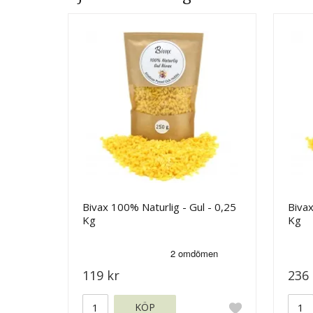
Bivax 100% Naturlig - Gul - 0,25
Bivax
Kg
Kg
119 kr
236 
KÖP