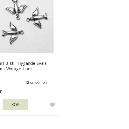
s 3 st - Flygande Svala
 - Vintage-Look
r
KÖP