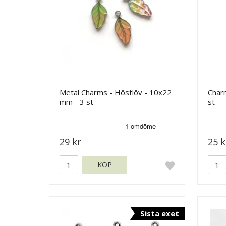
Metal Charms - Höstlöv - 10x22
Charm
mm - 3 st
st
29 kr
25 k
KÖP
Sista exet