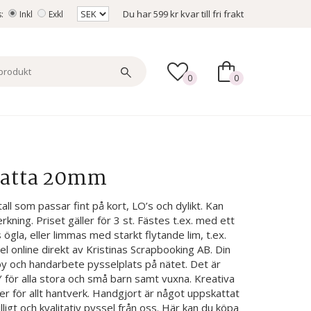
Du har
599 kr
kvar till fri frakt
s:
Inkl
Exkl
0
0
Kratta 20mm
all som passar fint på kort, LO’s och dylikt. Kan
kning. Priset gäller för 3 st. Fästes t.ex. med ett
ögla, eller limmas med starkt flytande lim, t.ex.
sel online direkt av Kristinas Scrapbooking AB. Din
y och handarbete pysselplats på nätet. Det är
Y för alla stora och små barn samt vuxna. Kreativa
r för allt hantverk. Handgjort är något uppskattat
gt och kvalitativ pyssel från oss. Här kan du köpa