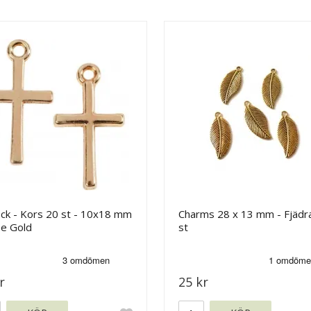
ock - Kors 20 st - 10x18 mm
Charms 28 x 13 mm - Fjädra
se Gold
st
r
25 kr