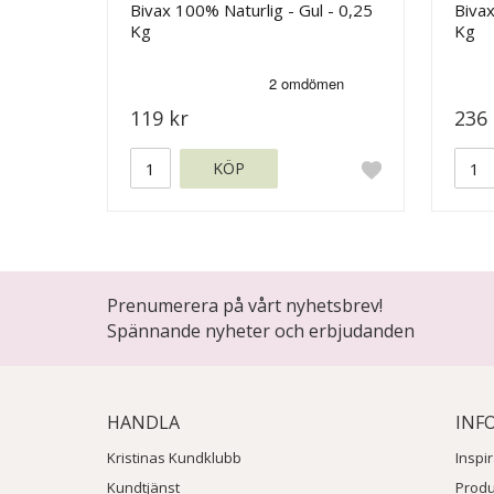
Bivax 100% Naturlig - Gul - 0,25
Bivax
Kg
Kg
119 kr
236 
KÖP
Prenumerera på vårt nyhetsbrev!
Spännande nyheter och erbjudanden
HANDLA
INF
Kristinas Kundklubb
Inspi
Kundtjänst
Prod