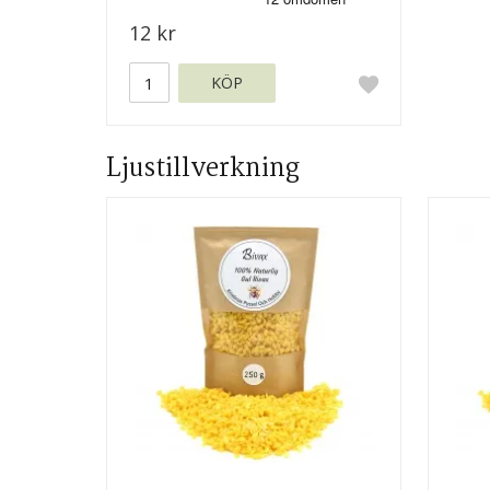
12 kr
KÖP
Ljustillverkning