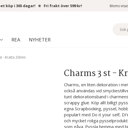
et köp i 365 dagar!
❀
Fri frakt över 599 kr!
Moms visa
REA
NYHETER
t - Kratta 20mm
Charms 3 st - 
Charms, en liten dekoration i met
också användas vid smyckestillver
tunt dekorationsband i charmens 
scrappy glue. Köp allt billigt pys
egna Scrapbooking, pyssel, hobb
populärt med Do it your self, DI
och mycket roliga pysselprodukte
som gåva. Pyssla hemma med billi