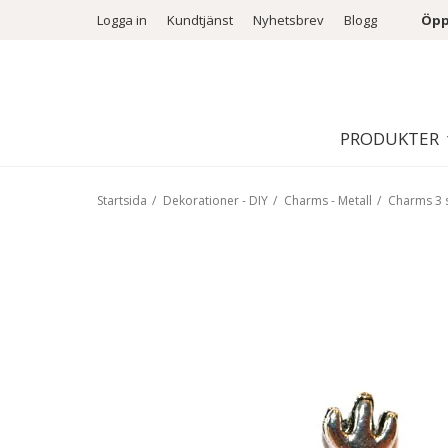
Logga in
Kundtjänst
Nyhetsbrev
Blogg
Öpp
PRODUKTER
Startsida
/
Dekorationer - DIY
/
Charms - Metall
/
Charms 3 s