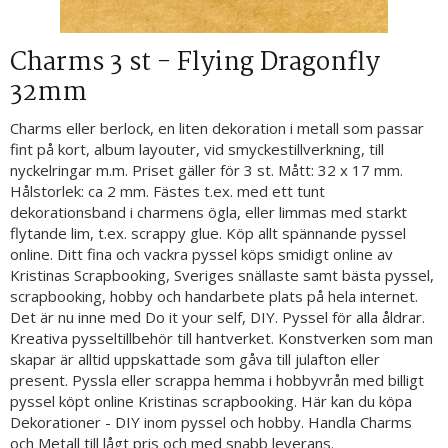
Charms 3 st - Flying Dragonfly
32mm
Charms eller berlock, en liten dekoration i metall som passar
fint på kort, album layouter, vid smyckestillverkning, till
nyckelringar m.m. Priset gäller för 3 st. Mått: 32 x 17 mm.
Hålstorlek: ca 2 mm. Fästes t.ex. med ett tunt
dekorationsband i charmens ögla, eller limmas med starkt
flytande lim, t.ex. scrappy glue. Köp allt spännande pyssel
online. Ditt fina och vackra pyssel köps smidigt online av
Kristinas Scrapbooking, Sveriges snällaste samt bästa pyssel,
scrapbooking, hobby och handarbete plats på hela internet.
Det är nu inne med Do it your self, DIY. Pyssel för alla åldrar.
Kreativa pysseltillbehör till hantverket. Konstverken som man
skapar är alltid uppskattade som gåva till julafton eller
present. Pyssla eller scrappa hemma i hobbyvrån med billigt
pyssel köpt online Kristinas scrapbooking. Här kan du köpa
Dekorationer - DIY inom pyssel och hobby. Handla Charms
och Metall till lågt pris och med snabb leverans.