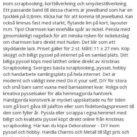
inom scrapbooking, korttillverkning och smyckestillverkning.
Ett passande band till dessa charms är jewelband som har en
tjocklek på 0,8mm. Klicka här för att komma till Jewelband. Kan
också limmas fast med starkt, flytande lim på kort, layouter
m.m. Tips! Charmsen kan innehålla spår av nickel. Pensla med
genomskinligt nagellack för att minska risken för nickelutslag
om charmsen bärs direkt mot huden. Det blir som ett
skyddande lack. Priset gäller för 2 st. Mått: 11 x 27 mm. Köp
skojigt och billigt pyssel på internet på en samlad plats. Ditt
billiga pyssel köps med lätthet online direkt av Kristinas
Scrapbooking. Sveriges bästa scrapbooking, pyssel, hobby
och handarbete samlingsplats på hela internet. Det är
modernt och väldigt inne med Do it your self, DIY för stora
och små barn samt vuxna med barnasinnet kvar. Roliga och
kreativa pysselsaker för alla hemmagjorda hantverk.
Handgjorda konstverk är mycket uppskattade nu för tiden
som gå bort gåva till julafton eller som födelsedagspresent till
den som fyller år. Pyssla eller scrappa i egna hemmet med
billigt och kvalitativ pyssel köpt direkt online från Kristinas
scrapbooking. Här kan du köpa Dekorationer - DIY inom
pyssel och hobby. Handla Charms och Metall till lågt pris och