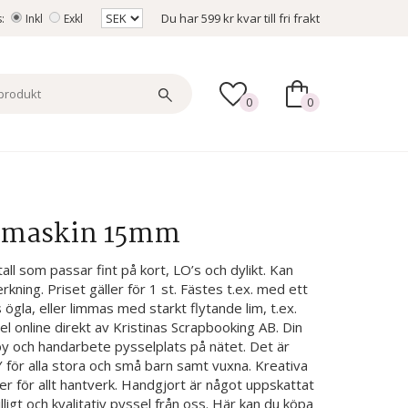
Du har
599 kr
kvar till fri frakt
s:
Inkl
Exkl
0
0
Symaskin 15mm
all som passar fint på kort, LO’s och dylikt. Kan
kning. Priset gäller för 1 st. Fästes t.ex. med ett
ögla, eller limmas med starkt flytande lim, t.ex.
sel online direkt av Kristinas Scrapbooking AB. Din
y och handarbete pysselplats på nätet. Det är
Y för alla stora och små barn samt vuxna. Kreativa
r för allt hantverk. Handgjort är något uppskattat
gt och kvalitativ pyssel från oss. Här kan du köpa