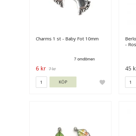
Charms 1 st - Baby Fot 10mm
Berl
- Ro
6 kr
45 k
7 kr
KÖP