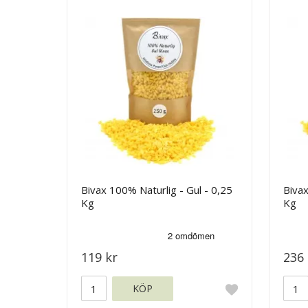
Bivax 100% Naturlig - Gul - 0,25
Bivax
Kg
Kg
119 kr
236 
KÖP