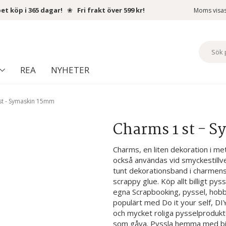
et köp i 365 dagar!
❀
Fri frakt över 599 kr!
Moms visa
REA
NYHETER
st - Symaskin 15mm
Charms 1 st - 
Charms, en liten dekoration i met
också användas vid smyckestillver
tunt dekorationsband i charmens 
scrappy glue. Köp allt billigt pys
egna Scrapbooking, pyssel, hobb
populärt med Do it your self, DI
och mycket roliga pysselprodukte
som gåva. Pyssla hemma med billi