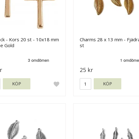
ock - Kors 20 st - 10x18 mm
Charms 28 x 13 mm - Fjädra
se Gold
st
r
25 kr
KÖP
KÖP