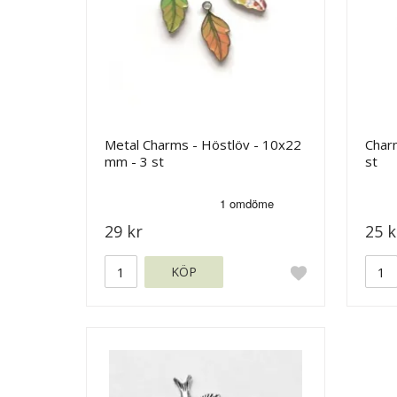
Metal Charms - Höstlöv - 10x22
Charm
mm - 3 st
st
29 kr
25 k
KÖP