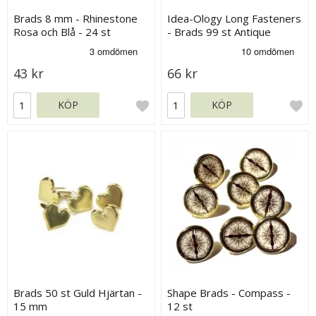
Brads 8 mm - Rhinestone
Idea-Ology Long Fasteners
Rosa och Blå - 24 st
- Brads 99 st Antique
Nickel, Brass & Copper
43 kr
66 kr
KÖP
KÖP
Brads 50 st Guld Hjärtan -
Shape Brads - Compass -
15 mm
12 st