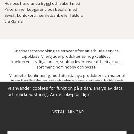
Hos oss handlar du tryggt och säkert med
Pricerunner köpgaranti och betalar med
Swish, kontokort, internetbank eller faktura
via Klarna.
Kristinasscrapbooking.se strävar efter att erbjuda service i
toppklass. Vi erbjuder produkter av hög kvalitet till
konkurrenskraftiga priser, snabba leveranser och ett aktuellt
sortiment inom hobby och pyssel.
Vi arbetar kontinuerligt med att hitta nya produkter och material
inom ljustillverkning, scrapbooking, korttillverkning, hobby och
pyssel. Målet är att bredda sortimentet och löpande förbättra och
Vi använder cookies för funktion på sidan, analys av data
utveckla vårt utbud, så att du alltid kan hitta det du behöver hos oss.
och marknadsföring. Är det okej för dig?
INSTÄLLNINGAR