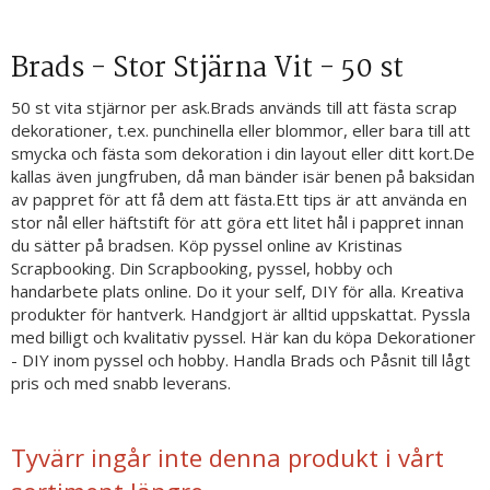
Brads - Stor Stjärna Vit - 50 st
50 st vita stjärnor per ask.Brads används till att fästa scrap
dekorationer, t.ex. punchinella eller blommor, eller bara till att
smycka och fästa som dekoration i din layout eller ditt kort.De
kallas även jungfruben, då man bänder isär benen på baksidan
av pappret för att få dem att fästa.Ett tips är att använda en
stor nål eller häftstift för att göra ett litet hål i pappret innan
du sätter på bradsen. Köp pyssel online av Kristinas
Scrapbooking. Din Scrapbooking, pyssel, hobby och
handarbete plats online. Do it your self, DIY för alla. Kreativa
produkter för hantverk. Handgjort är alltid uppskattat. Pyssla
med billigt och kvalitativ pyssel. Här kan du köpa Dekorationer
- DIY inom pyssel och hobby. Handla Brads och Påsnit till lågt
pris och med snabb leverans.
Tyvärr ingår inte denna produkt i vårt