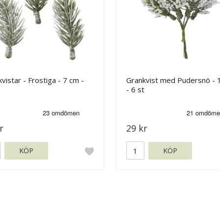
vistar - Frostiga - 7 cm -
Grankvist med Pudersnö - 
- 6 st
r
29 kr
KÖP
KÖP