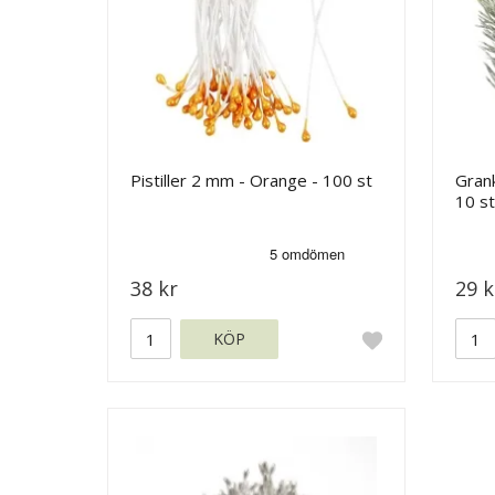
Pistiller 2 mm - Orange - 100 st
Grank
10 st
38 kr
29 k
KÖP