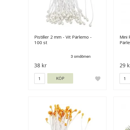
Pistiller 2 mm - Vit Pärlemo -
Mini 
100 st
Pärl
38 kr
29 k
KÖP