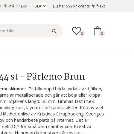
Du har
599 kr
kvar till fri frakt
s:
Inkl
Exkl
0
0
 144 st - Pärlemo Brun
lemoskimmer. Pistillknopp i båda ändar av stjälken,
arna är metalliserade och går att böja eller klippa
m. Stjälkens längd: 55 mm. Limmas fast i t.ex.
king kort, layouter och andra alster. Köp pyssel
d lätthet online av Kristinas Scrapbooking, Sveriges
by och handarbete plats på internet. Det är
 self, DIY för små barn samt vuxna. Kreativa
antverk. Handgjorda konstverk är mycket