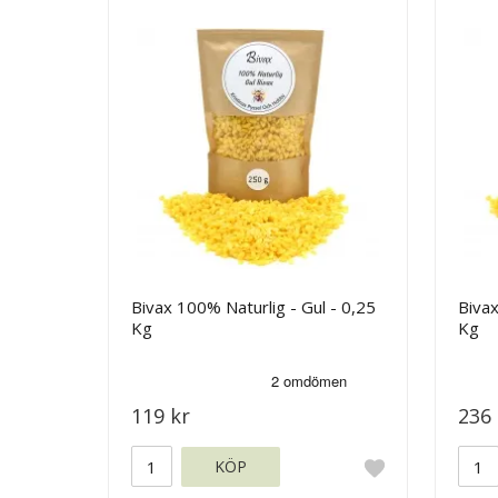
Bivax 100% Naturlig - Gul - 0,25
Bivax
Kg
Kg
119 kr
236 
KÖP