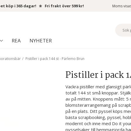
et köp i 365 dagar!
❀
Fri frakt över 599 kr!
Moms visa
REA
NYHETER
Dekorationsbär
/
Pistiller i pack 144 st - Pärlemo Brun
Pistiller i pack
Vackra pistiller med glansigt pär
totalt 144 st små knoppar. Stjälk
av på mitten. Knoppens mått: 5 m
blomsterarrangemang på scrapboo
på en plats. Ditt pyssel köps me
bästa scrapbooking, pyssel, hob
modernt och inne med Do it your
pysselsaker till hemmagjorda h