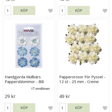
KÖP
KÖP
Handgjorda Mullbärs
Pappersrosor För Pyssel -
Pappersblommor - Blå
12 st - 25 mm - Creme
Nyanser - 35 mm
29 kr
49 kr
KÖP
KÖP